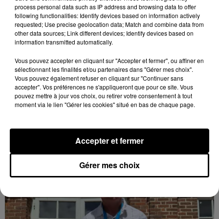
process personal data such as IP address and browsing data to offer
following functionalities: Identify devices based on information actively
requested; Use precise geolocation data; Match and combine data from
other data sources; Link different devices; Identify devices based on
information transmitted automatically.
Vous pouvez accepter en cliquant sur "Accepter et fermer", ou affiner en
Loir-et-Cher : un pyromane interpellé grâce
sélectionnant les finalités et/ou partenaires dans "Gérer mes choix".
Vous pouvez également refuser en cliquant sur "Continuer sans
au sang-froid des...
accepter". Vos préférences ne s'appliqueront que pour ce site. Vous
Samedi 25 juillet, plus d'une dizaine de feux de
pouvez mettre à jour vos choix, ou retirer votre consentement à tout
champs et de sous-bois ont été déclenchés dans le
moment via le lien "Gérer les cookies" situé en bas de chaque page.
secteur de Fontaine-les-Côteaux, Montoire et Lunay.
Grâce...
LE GRAND FORMAT
Voir plus
Accepter et fermer
Gérer mes choix