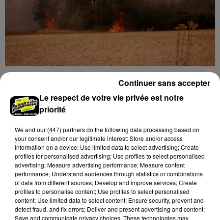
Loir-et-Cher : un pyromane interpellé grâce
Continuer sans accepter
au sang-froid des...
Le respect de votre vie privée est notre
Samedi 25 juillet, plus d'une dizaine de feux de
priorité
champs et de sous-bois ont été déclenchés dans le
secteur de Fontaine-les-Côteaux, Montoire et Lunay.
We and
our (447) partners
do the following data processing based on
Grâce...
A LA UNE
your consent and/or our legitimate interest: Store and/or access
Voir plus
information on a device; Use limited data to select advertising; Create
profiles for personalised advertising; Use profiles to select personalised
advertising; Measure advertising performance; Measure content
performance; Understand audiences through statistics or combinations
of data from different sources; Develop and improve services; Create
profiles to personalise content; Use profiles to select personalised
content; Use limited data to select content; Ensure security, prevent and
detect fraud, and fix errors; Deliver and present advertising and content;
Save and communicate privacy choices. These technologies may