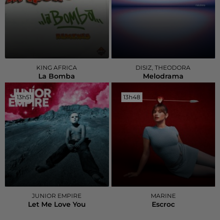
KING AFRICA
DISIZ, THEODORA
La Bomba
Melodrama
13h51
13h51
13h48
13h48
JUNIOR EMPIRE
MARINE
Let Me Love You
Escroc