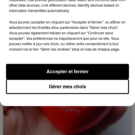
other data sources; Link different devices; Identify devices based on
17h16
LES ROCHES-L'ÉVÊQUE (41) - VIDE-
information transmitted automatically.
GRENIERS DE LA BERNACHE
Vous pouvez accepter en cliquant sur "Accepter et fermer", ou affiner en
Dimanche 27 septembre, Les Roches-l'Évêque (Loir-
sélectionnant les finalités et/ou partenaires dans "Gérer mes choix".
et-Cher), ancien terrain de camping : Vide-greniers de
Vous pouvez également refuser en cliquant sur "Continuer sans
accepter". Vos préférences ne s'appliqueront que pour ce site. Vous
la Bernache.
pouvez mettre à jour vos choix, ou retirer votre consentement à tout
moment via le lien "Gérer les cookies" situé en bas de chaque page.
Accepter et fermer
Gérer mes choix