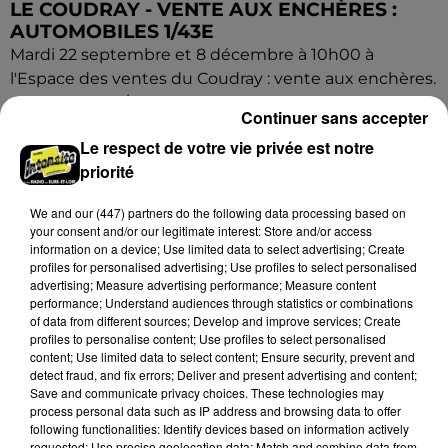
LE COUDRAY - VENTE AUX ENCHÈRES :
AUTOMOBILES 1/43E
Mardi 22 septembre et 8 décembre à 10h00 à
l'Espace des ventes du Coudray : vente aux enchères.
Automobiles 1/43e.
Continuer sans accepter
Le respect de votre vie privée est notre
priorité
We and
our (447) partners
do the following data processing based on
your consent and/or our legitimate interest: Store and/or access
information on a device; Use limited data to select advertising; Create
profiles for personalised advertising; Use profiles to select personalised
advertising; Measure advertising performance; Measure content
performance; Understand audiences through statistics or combinations
of data from different sources; Develop and improve services; Create
profiles to personalise content; Use profiles to select personalised
content; Use limited data to select content; Ensure security, prevent and
detect fraud, and fix errors; Deliver and present advertising and content;
Save and communicate privacy choices. These technologies may
process personal data such as IP address and browsing data to offer
following functionalities: Identify devices based on information actively
requested; Use precise geolocation data; Match and combine data from