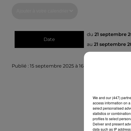
Ajouter à votre calendrier
du
21 septembre 2
Date
au
21 septembre 2
Publié : 15 septembre 2025 à 16h10
We and
our (447) partn
access information on a 
select personalised ad
statistics or combinatio
profiles to select person
Deliver and present adv
data such as IP address 