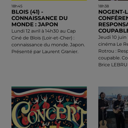
18h45
18h38
BLOIS (41) -
NOGENT-L
CONNAISSANCE DU
CONFÉREN
MONDE : JAPON
RESPONSA
COUPABLE
Lundi 12 avril à 14h30 au Cap
Jeudi 10 juin
Ciné de Blois (Loir-et-Cher) :
cinéma Le R
connaissance du monde. Japon.
Rotrou : Res
Présenté par Laurent Granier.
coupable. Co
Brice LEBRUN