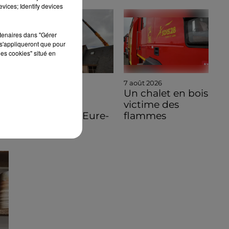
vices; Identify devices
rtenaires dans "Gérer
s'appliqueront que pour
les cookies" situé en
7 août 2026
7 août 2026
🔊 Une
Un chalet en bois
pénichette
victime des
volante en Eure-
flammes
et-Loir