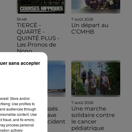
5h48
7 août 2026
TIERCÉ -
Un départ au
QUARTÉ -
C'CMHB
QUINTÉ PLUS -
Les Pronos de
Nono
uer sans accepter
erest: Store and/or
7 août 2026
7 août 2026
tising; Use profiles to
Quatre blessés
Une marche
tand audiences through
personalise content; Use
dont un grave
solidaire contre
 fraud, and fix errors;
dans un accident
le cancer
 may process personal
sur l'A10
pédiatrique
mation actively