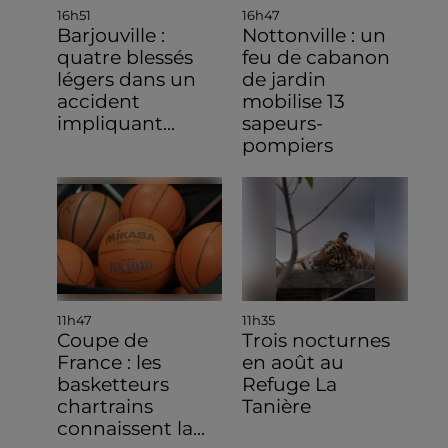
16h51
16h47
Barjouville :
Nottonville : un
quatre blessés
feu de cabanon
légers dans un
de jardin
accident
mobilise 13
impliquant...
sapeurs-
pompiers
11h47
11h35
Coupe de
Trois nocturnes
France : les
en août au
basketteurs
Refuge La
chartrains
Tanière
connaissent la...