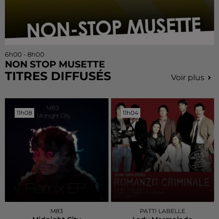
6h00 - 8h00
NON STOP MUSETTE
TITRES DIFFUSÉS
Voir plus
11h08
11h08
11h04
11h04
M83
PATTI LABELLE