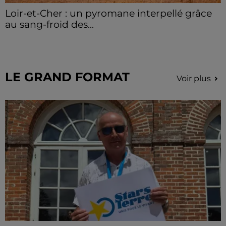
Loir-et-Cher : un pyromane interpellé grâce
au sang-froid des...
Samedi 25 juillet, plus d'une dizaine de feux de
champs et de sous-bois ont été déclenchés dans le
secteur de Fontaine-les-Côteaux, Montoire et Lunay.
Grâce...
LE GRAND FORMAT
Voir plus