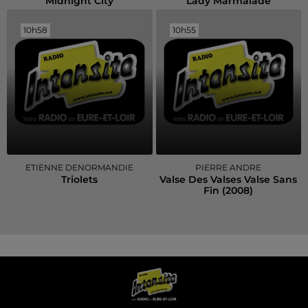
Midnight City
Lady Marmalade
10h58
10h58
10h55
10h55
ETIENNE DENORMANDIE
PIERRE ANDRE
Triolets
Valse Des Valses Valse Sans
Fin (2008)