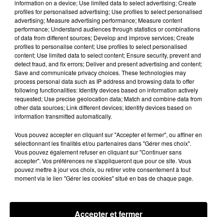
information on a device; Use limited data to select advertising; Create
profiles for personalised advertising; Use profiles to select personalised
advertising; Measure advertising performance; Measure content
performance; Understand audiences through statistics or combinations
of data from different sources; Develop and improve services; Create
profiles to personalise content; Use profiles to select personalised
content; Use limited data to select content; Ensure security, prevent and
detect fraud, and fix errors; Deliver and present advertising and content;
Save and communicate privacy choices. These technologies may
process personal data such as IP address and browsing data to offer
following functionalities: Identify devices based on information actively
Gommerville : la municipalité rappelle à
requested; Use precise geolocation data; Match and combine data from
l'ordre face à la hausse...
other data sources; Link different devices; Identify devices based on
Incrustation de déchets, déjections sur les sites
information transmitted automatically.
symboliques et temps communal gaspillé : face à la
Vous pouvez accepter en cliquant sur "Accepter et fermer", ou affiner en
hausse des incivilités, la mairie de Gommerville
sélectionnant les finalités et/ou partenaires dans "Gérer mes choix".
hausse...
Vous pouvez également refuser en cliquant sur "Continuer sans
accepter". Vos préférences ne s'appliqueront que pour ce site. Vous
pouvez mettre à jour vos choix, ou retirer votre consentement à tout
moment via le lien "Gérer les cookies" situé en bas de chaque page.
Accepter et fermer