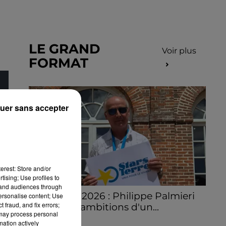
LE GRAND
Voir plus
FORMAT
uer sans accepter
erest: Store and/or
tising; Use profiles to
tand audiences through
Stars'Terre 2026 : Philippe Palmieri
personalise content; Use
 fraud, and fix errors;
dévoile les ambitions d'un...
 may process personal
À quelques semaines de la première
mation actively