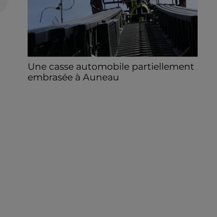
Une casse automobile partiellement
embrasée à Auneau
« chômage technique pour neuf personnes
» après le sinistre, qui a également fait un
blessé.