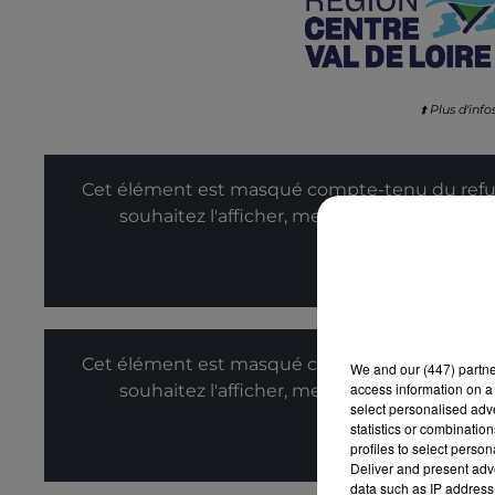
⬆️ Plus d'info
Cet élément est masqué compte-tenu du refus
souhaitez l'afficher, merci de nous donner
Affic
Cet élément est masqué compte-tenu du refus
We and
our (447) partn
access information on a 
souhaitez l'afficher, merci de nous donner
select personalised ad
statistics or combinatio
Affic
profiles to select person
Deliver and present adv
data such as IP address 