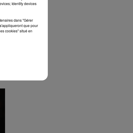
édition de Stars'Terre, organisée du 18 au 20
vices; Identify devices
septembre 2026 au Château de Courtalain,
Philippe Palmieri, président...
rtenaires dans "Gérer
s'appliqueront que pour
les cookies" situé en