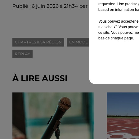
requested; Use precise g
Publié : 6 juin 2026 à 21h34 par Équipe Intensité
based on information tra
Vous pouvez accepter en 
mes choix". Vous pouvez
ce site. Vous pouvez met
bas de chaque page.
CHARTRES & SA RÉGION
EN MODE FESTIVAL
EURE-ET-LOI
REPLAY
À LIRE AUSSI