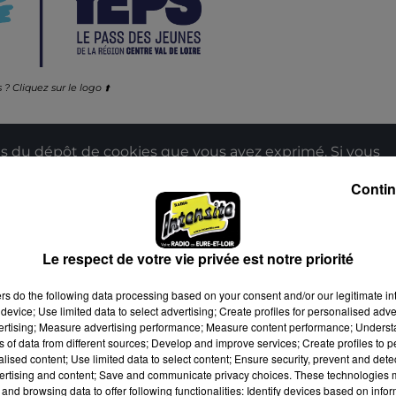
s ? Cliquez sur le logo ⬆️
 du dépôt de cookies que vous avez exprimé. Si vous
 votre accord en cliquant sur le bouton ci-dessous.
Contin
her l'élément
Le respect de votre vie privée est notre priorité
 du dépôt de cookies que vous avez exprimé. Si vous
ers
do the following data processing based on your consent and/or our legitimate int
device; Use limited data to select advertising; Create profiles for personalised adver
 votre accord en cliquant sur le bouton ci-dessous.
vertising; Measure advertising performance; Measure content performance; Unders
ns of data from different sources; Develop and improve services; Create profiles to 
her l'élément
alised content; Use limited data to select content; Ensure security, prevent and detect
ertising and content; Save and communicate privacy choices. These technologies
and browsing data to offer following functionalities: Identify devices based on infor