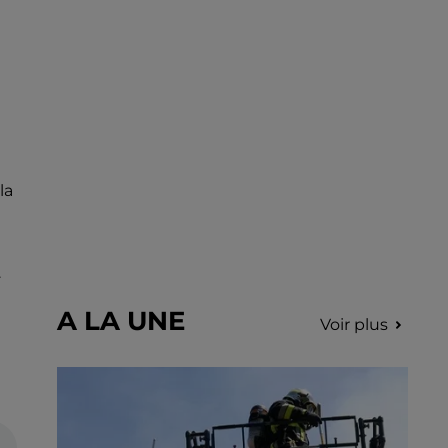
incription.
la
.
A LA UNE
Voir plus