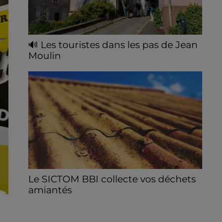
🔊 Les touristes dans les pas de Jean
Moulin
Le « tourisme de mémoire » s'invite dans
les sorties estivales de Chartres Tourisme.
Le SICTOM BBI collecte vos déchets
amiantés
La collecte se fait sous conditions et pour
un nombre limité de personnes, sur