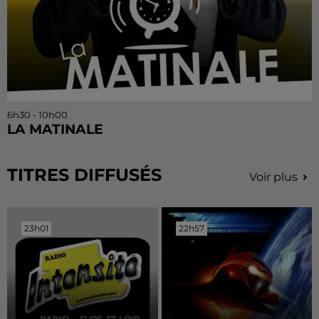
6h30 - 10h00
LA MATINALE
TITRES DIFFUSÉS
Voir plus
23h01
23h01
22h57
22h57