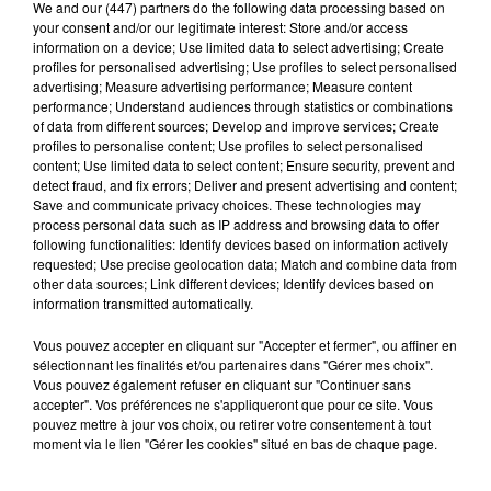
We and
our (447) partners
do the following data processing based on
your consent and/or our legitimate interest: Store and/or access
information on a device; Use limited data to select advertising; Create
profiles for personalised advertising; Use profiles to select personalised
Quatre blessés dont un grave dans un
advertising; Measure advertising performance; Measure content
accident sur l'A10
performance; Understand audiences through statistics or combinations
of data from different sources; Develop and improve services; Create
Le choc a eu lieu dans la matinée, vendredi 7 août à
profiles to personalise content; Use profiles to select personalised
hauteur de Sainville en direction d'Orléans.
content; Use limited data to select content; Ensure security, prevent and
detect fraud, and fix errors; Deliver and present advertising and content;
Save and communicate privacy choices. These technologies may
LE GRAND FORMAT
Voir plus
process personal data such as IP address and browsing data to offer
following functionalities: Identify devices based on information actively
requested; Use precise geolocation data; Match and combine data from
other data sources; Link different devices; Identify devices based on
information transmitted automatically.
Vous pouvez accepter en cliquant sur "Accepter et fermer", ou affiner en
sélectionnant les finalités et/ou partenaires dans "Gérer mes choix".
Vous pouvez également refuser en cliquant sur "Continuer sans
accepter". Vos préférences ne s'appliqueront que pour ce site. Vous
pouvez mettre à jour vos choix, ou retirer votre consentement à tout
moment via le lien "Gérer les cookies" situé en bas de chaque page.