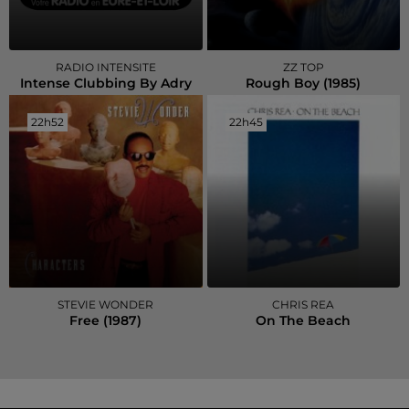
RADIO INTENSITE
ZZ TOP
Intense Clubbing By Adry
Rough Boy (1985)
22h52
22h52
22h45
22h45
STEVIE WONDER
CHRIS REA
Free (1987)
On The Beach