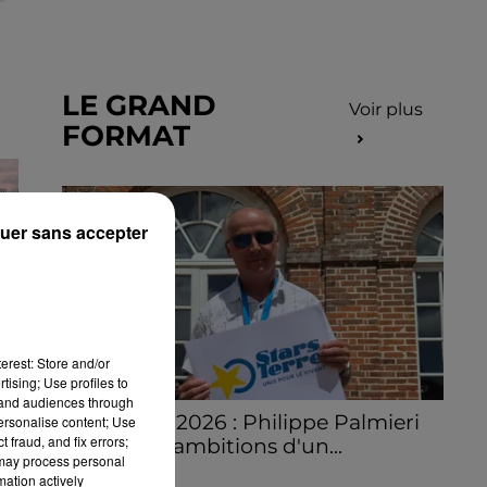
LE GRAND
Voir plus
FORMAT
uer sans accepter
erest: Store and/or
tising; Use profiles to
tand audiences through
Stars'Terre 2026 : Philippe Palmieri
personalise content; Use
 fraud, and fix errors;
dévoile les ambitions d'un...
 may process personal
À quelques semaines de la première
mation actively