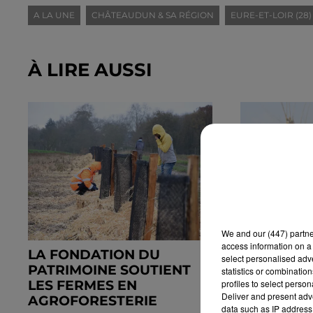
A LA UNE
CHÂTEAUDUN & SA RÉGION
EURE-ET-LOIR (28)
À LIRE AUSSI
We and
our (447) partn
access information on a 
LA FONDATION DU
🔊 UN BI
select personalised ad
PATRIMOINE SOUTIENT
POUR LA 
statistics or combinatio
profiles to select person
LES FERMES EN
PRÉCOCE
Deliver and present adv
AGROFORESTERIE
data such as IP address 