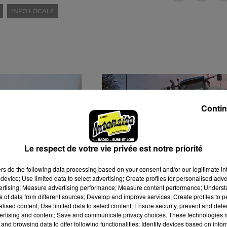
INFO LOCALE
Contin
Le respect de votre vie privée est notre priorité
ers
do the following data processing based on your consent and/or our legitimate int
device; Use limited data to select advertising; Create profiles for personalised adver
LAN CONTRASTÉ
« DES PROPOS RÉPÉTÉS
vertising; Measure advertising performance; Measure content performance; Unders
MOISSON
ET STIGMATISANTS À
ns of data from different sources; Develop and improve services; Create profiles to 
alised content; Use limited data to select content; Ensure security, prevent and detect
L'ENCONTRE DE
ertising and content; Save and communicate privacy choices. These technologies
L'AGRICULTURE...
and browsing data to offer following functionalities: Identify devices based on infor