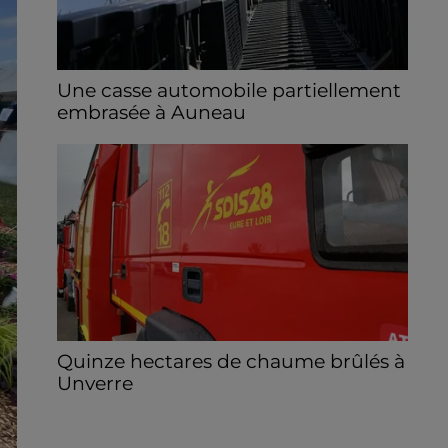
Une casse automobile partiellement
embrasée à Auneau
« chômage technique pour neuf personnes
» après le sinistre, qui a également fait un
blessé.
Quinze hectares de chaume brûlés à
Unverre
Deux personnes ont été prises en charge
par les secours après avoir inhalé des