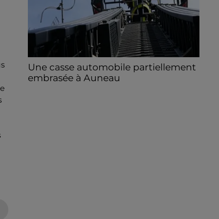
us
Une casse automobile partiellement
embrasée à Auneau
de
« chômage technique pour neuf personnes
s
» après le sinistre, qui a également fait un
blessé.
s