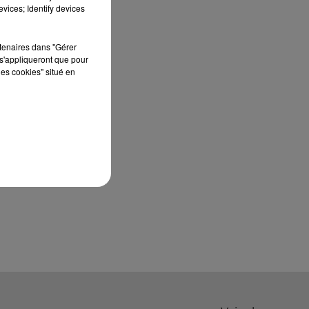
édition de Stars'Terre, organisée du 18 au 20
vices; Identify devices
septembre 2026 au Château de Courtalain,
Philippe Palmieri, président...
rtenaires dans "Gérer
s'appliqueront que pour
les cookies" situé en