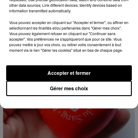
other data sources; Link different devices; Identify devices based on
information transmitted automatically.
6 août 2026
LES ROCHES-L'ÉVÊQUE (41) - VIDE-
Vous pouvez accepter en cliquant sur "Accepter et fermer", ou affiner en
GRENIERS DE LA BERNACHE
sélectionnant les finalités et/ou partenaires dans "Gérer mes choix".
Dimanche 27 septembre, Les Roches-l'Évêque (Loir-
Vous pouvez également refuser en cliquant sur "Continuer sans
et-Cher), ancien terrain de camping : Vide-greniers de
accepter". Vos préférences ne s'appliqueront que pour ce site. Vous
pouvez mettre à jour vos choix, ou retirer votre consentement à tout
la Bernache.
moment via le lien "Gérer les cookies" situé en bas de chaque page.
Accepter et fermer
Gérer mes choix