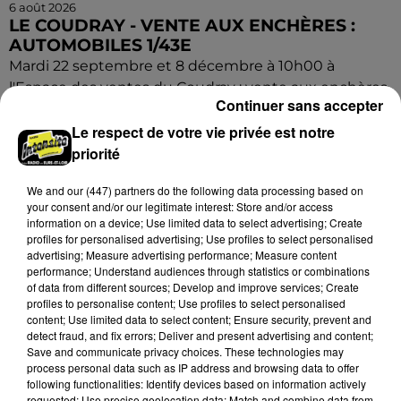
6 août 2026
LE COUDRAY - VENTE AUX ENCHÈRES :
AUTOMOBILES 1/43E
Mardi 22 septembre et 8 décembre à 10h00 à
l'Espace des ventes du Coudray : vente aux enchères.
Continuer sans accepter
Automobiles 1/43e.
Le respect de votre vie privée est notre
priorité
We and
our (447) partners
do the following data processing based on
your consent and/or our legitimate interest: Store and/or access
information on a device; Use limited data to select advertising; Create
profiles for personalised advertising; Use profiles to select personalised
advertising; Measure advertising performance; Measure content
performance; Understand audiences through statistics or combinations
of data from different sources; Develop and improve services; Create
profiles to personalise content; Use profiles to select personalised
content; Use limited data to select content; Ensure security, prevent and
detect fraud, and fix errors; Deliver and present advertising and content;
Save and communicate privacy choices. These technologies may
process personal data such as IP address and browsing data to offer
following functionalities: Identify devices based on information actively
requested; Use precise geolocation data; Match and combine data from