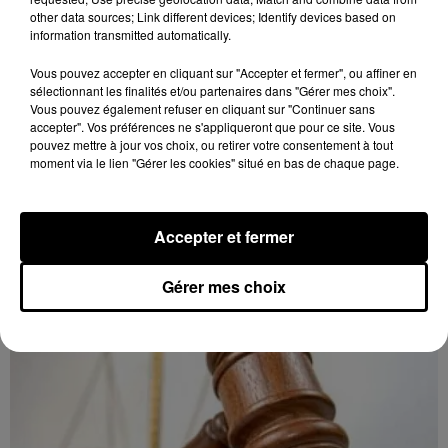
other data sources; Link different devices; Identify devices based on
information transmitted automatically.
Vous pouvez accepter en cliquant sur "Accepter et fermer", ou affiner en
sélectionnant les finalités et/ou partenaires dans "Gérer mes choix".
Vous pouvez également refuser en cliquant sur "Continuer sans
accepter". Vos préférences ne s'appliqueront que pour ce site. Vous
6 août 2026
pouvez mettre à jour vos choix, ou retirer votre consentement à tout
LE COUDRAY - VENTE AUX ENCHÈRES :
moment via le lien "Gérer les cookies" situé en bas de chaque page.
AUTOMOBILES 1/43E
Mardi 22 septembre et 8 décembre à 10h00 à
l'Espace des ventes du Coudray : vente aux enchères.
Accepter et fermer
Automobiles 1/43e.
Gérer mes choix