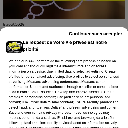
6 août 2026
ÉTAMPES (91) - CONFÉRENCE : LES
Continuer sans accepter
SAVANTS VOYAGEURS
Le respect de votre vie privée est notre
Lundi 5 octobre à 14h00 au Théâtre intercommunal
priorité
de Étampes (Essonne) : Les savants voyageurs. Par
sylvain Ravy, directeur scientifique adjoint à
We and
our (447) partners
do the following data processing based on
l’Institut...
your consent and/or our legitimate interest: Store and/or access
information on a device; Use limited data to select advertising; Create
profiles for personalised advertising; Use profiles to select personalised
advertising; Measure advertising performance; Measure content
performance; Understand audiences through statistics or combinations
of data from different sources; Develop and improve services; Create
profiles to personalise content; Use profiles to select personalised
content; Use limited data to select content; Ensure security, prevent and
detect fraud, and fix errors; Deliver and present advertising and content;
Save and communicate privacy choices. These technologies may
process personal data such as IP address and browsing data to offer
following functionalities: Identify devices based on information actively
requested; Use precise geolocation data; Match and combine data from