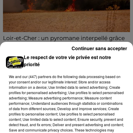
Loir-et-Cher : un pyromane interpellé grâce
au sang-froid des...
Continuer sans accepter
Samedi 25 juillet, plus d'une dizaine de feux de
Le respect de votre vie privée est notre
champs et de sous-bois ont été déclenchés dans le
priorité
secteur de Fontaine-les-Côteaux, Montoire et Lunay.
Grâce...
A LA UNE
Voir plus
We and
our (447) partners
do the following data processing based on
your consent and/or our legitimate interest: Store and/or access
information on a device; Use limited data to select advertising; Create
profiles for personalised advertising; Use profiles to select personalised
advertising; Measure advertising performance; Measure content
performance; Understand audiences through statistics or combinations
of data from different sources; Develop and improve services; Create
profiles to personalise content; Use profiles to select personalised
content; Use limited data to select content; Ensure security, prevent and
detect fraud, and fix errors; Deliver and present advertising and content;
Save and communicate privacy choices. These technologies may