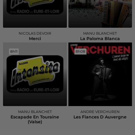
NICOLAS DEVOIR
MANU BLANCHET
Merci
La Paloma Blanca
8h11
8h11
8h08
8h08
MANU BLANCHET
ANDRE VERCHUREN
Escapade En Touraine
Les Fiances D Auvergne
(valse)