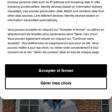
process personal data such as IP address and browsing data to offer
following functionalities: Identify devices based on information actively
requested; Use precise geolocation data; Match and combine data from
other data sources; Link different devices; Identify devices based on
information transmitted automatically.
Loir-et-Cher : un pyromane interpellé grâce
Vous pouvez accepter en cliquant sur "Accepter et fermer", ou affiner en
au sang-froid des...
sélectionnant les finalités et/ou partenaires dans "Gérer mes choix".
Vous pouvez également refuser en cliquant sur "Continuer sans
Samedi 25 juillet, plus d'une dizaine de feux de
accepter". Vos préférences ne s'appliqueront que pour ce site. Vous
champs et de sous-bois ont été déclenchés dans le
pouvez mettre à jour vos choix, ou retirer votre consentement à tout
secteur de Fontaine-les-Côteaux, Montoire et Lunay.
moment via le lien "Gérer les cookies" situé en bas de chaque page.
Grâce...
LE GRAND FORMAT
Voir plus
Accepter et fermer
Gérer mes choix