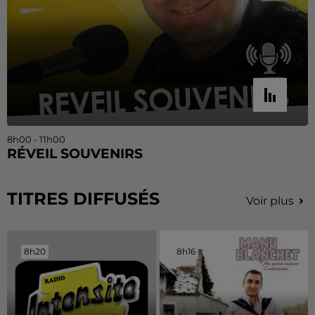
8h00 - 11h00
RÉVEIL SOUVENIRS
TITRES DIFFUSÉS
Voir plus
8h20
8h20
8h16
8h16