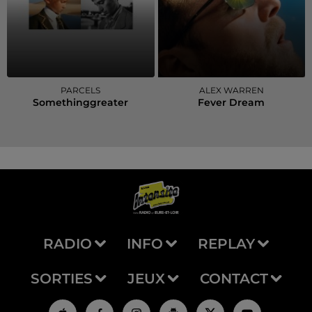
PARCELS
ALEX WARREN
Somethinggreater
Fever Dream
RADIO
INFO
REPLAY
SORTIES
JEUX
CONTACT