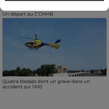
Un départ au C'CMHB
Le club chartrain a officialisé, vendredi 7 août, le
départ de Guilherme Borges.
Quatre blessés dont un grave dans un
accident sur l'A10
Le choc a eu lieu dans la matinée, vendredi 7 août à
hauteur de Sainville en direction d'Orléans.