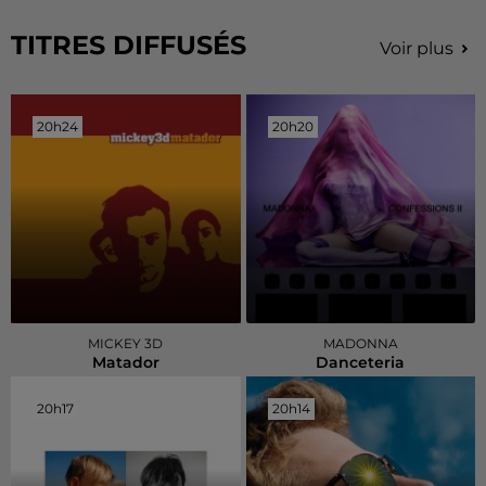
TITRES DIFFUSÉS
Voir plus
20h24
20h24
20h20
20h20
MICKEY 3D
MADONNA
Matador
Danceteria
20h17
20h17
20h14
20h14