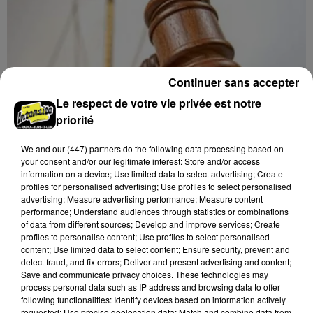
Continuer sans accepter
Le respect de votre vie privée est notre
priorité
We and
our (447) partners
do the following data processing based on
your consent and/or our legitimate interest: Store and/or access
information on a device; Use limited data to select advertising; Create
profiles for personalised advertising; Use profiles to select personalised
18h17
advertising; Measure advertising performance; Measure content
LE COUDRAY - VENTE AUX ENCHÈRES :
performance; Understand audiences through statistics or combinations
TSF, TÉLÉPHONES
of data from different sources; Develop and improve services; Create
profiles to personalise content; Use profiles to select personalised
Mardi 15 décembre à 10h00 à l'espace des ventes du
content; Use limited data to select content; Ensure security, prevent and
Coudray : vente aux enchères. TSF. Téléphones.
detect fraud, and fix errors; Deliver and present advertising and content;
Save and communicate privacy choices. These technologies may
process personal data such as IP address and browsing data to offer
following functionalities: Identify devices based on information actively
requested; Use precise geolocation data; Match and combine data from