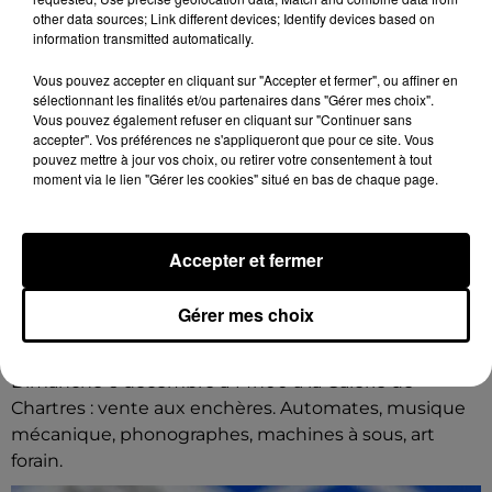
other data sources; Link different devices; Identify devices based on
information transmitted automatically.
Vous pouvez accepter en cliquant sur "Accepter et fermer", ou affiner en
sélectionnant les finalités et/ou partenaires dans "Gérer mes choix".
Vous pouvez également refuser en cliquant sur "Continuer sans
accepter". Vos préférences ne s'appliqueront que pour ce site. Vous
pouvez mettre à jour vos choix, ou retirer votre consentement à tout
moment via le lien "Gérer les cookies" situé en bas de chaque page.
Accepter et fermer
18h15
Gérer mes choix
CHARTRES - VENTE AUX ENCHÈRES :
AUTOMATES, MUSIQUE MÉCANIQUE,...
Dimanche 6 décembre à 14h00 à la Galerie de
Chartres : vente aux enchères. Automates, musique
mécanique, phonographes, machines à sous, art
forain.