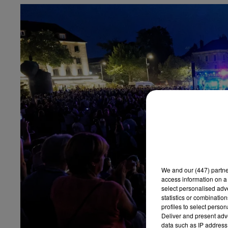
We and
our (447) partn
access information on a 
select personalised ad
statistics or combinatio
profiles to select person
Deliver and present adv
data such as IP address 