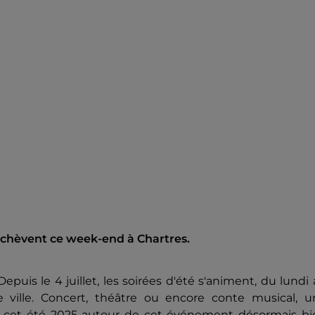
epuis le 4 juillet, les soirées d'été s'animent, du lundi
 ville. Concert, théâtre ou encore conte musical, u
 cet été 2025 autour de cet événement désormais bi