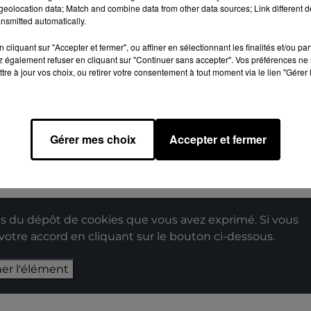
eolocation data; Match and combine data from other data sources; Link different de
nsmitted automatically.
let à Chartres © Fabrice Ménard
cliquant sur "Accepter et fermer", ou affiner en sélectionnant les finalités et/ou pa
 également refuser en cliquant sur "Continuer sans accepter". Vos préférences ne 
tre à jour vos choix, ou retirer votre consentement à tout moment via le lien "Gérer 
IT JEAN », ROCK TRAD FESTIF 
Gérer mes choix
Accepter et fermer
ÛT, À 21H00 PLACE DES HALLES
 du dépôt de cookies que vous avez exprimé. Si vous
 votre accord en cliquant sur le bouton ci-dessous.
her l'élément