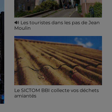
🔊 Les touristes dans les pas de Jean
Moulin
Le « tourisme de mémoire » s'invite dans
les sorties estivales de Chartres Tourisme.
Le SICTOM BBI collecte vos déchets
amiantés
La collecte se fait sous conditions et pour
un nombre limité de personnes, sur