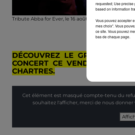
requested; Use precise g
based on information tra
Tribute Abba for Ever, le 16 août 2025, place Châte
Vous pouvez accepter en 
mes choix". Vous pouvez
ce site. Vous pouvez met
bas de chaque page.
DÉCOUVREZ LE GROUPE « PET
CONCERT CE VENDREDI 22 AO
CHARTRES.
Cet élément est masqué compte-tenu du refus
souhaitez l'afficher, merci de nous donner
Affic