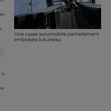
es
e.
Une casse automobile partiellement
embrasée à Auneau
« chômage technique pour neuf personnes
» après le sinistre, qui a également fait un
blessé.
t à
tre