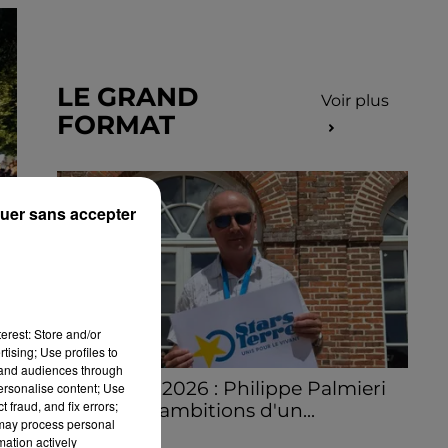
LE GRAND
Voir plus
FORMAT
uer sans accepter
erest: Store and/or
tising; Use profiles to
tand audiences through
Stars'Terre 2026 : Philippe Palmieri
personalise content; Use
 fraud, and fix errors;
dévoile les ambitions d'un...
 may process personal
À quelques semaines de la première
mation actively