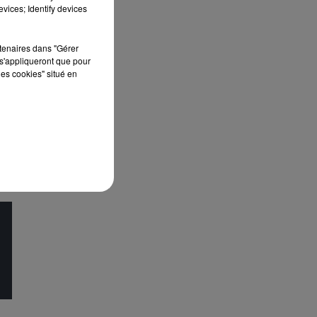
édition de Stars'Terre, organisée du 18 au 20
vices; Identify devices
septembre 2026 au Château de Courtalain,
Philippe Palmieri, président...
rtenaires dans "Gérer
s'appliqueront que pour
les cookies" situé en
EN
 À