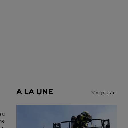
incription.
A LA UNE
Voir plus
 au
ne
en