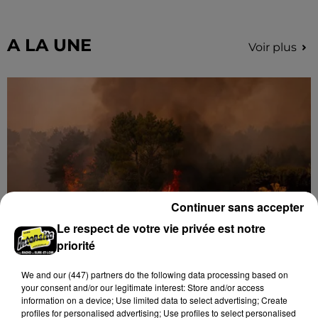
champs et de sous-bois ont été déclenchés dans le
secteur de Fontaine-les-Côteaux, Montoire et Lunay.
Grâce...
A LA UNE
Voir plus
Continuer sans accepter
Le respect de votre vie privée est notre
priorité
Loir-et-Cher : un pyromane interpellé grâce
We and
our (447) partners
do the following data processing based on
au sang-froid des...
your consent and/or our legitimate interest: Store and/or access
Samedi 25 juillet, plus d'une dizaine de feux de
information on a device; Use limited data to select advertising; Create
champs et de sous-bois ont été déclenchés dans le
profiles for personalised advertising; Use profiles to select personalised