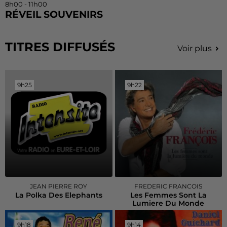
8h00 - 11h00
RÉVEIL SOUVENIRS
TITRES DIFFUSÉS
Voir plus
9h25
9h25
9h22
9h22
JEAN PIERRE ROY
FREDERIC FRANCOIS
La Polka Des Elephants
Les Femmes Sont La
Lumiere Du Monde
9h18
9h18
9h14
9h14