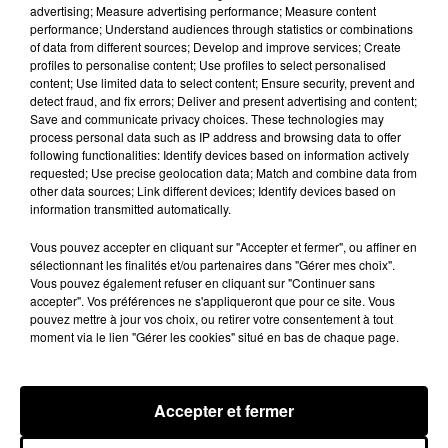
advertising; Measure advertising performance; Measure content
secteur de Fontaine-les-Côteaux, Montoire et Lunay.
performance; Understand audiences through statistics or combinations
Grâce...
LE GRAND FORMAT
of data from different sources; Develop and improve services; Create
Voir plus
profiles to personalise content; Use profiles to select personalised
content; Use limited data to select content; Ensure security, prevent and
detect fraud, and fix errors; Deliver and present advertising and content;
Save and communicate privacy choices. These technologies may
process personal data such as IP address and browsing data to offer
following functionalities: Identify devices based on information actively
requested; Use precise geolocation data; Match and combine data from
other data sources; Link different devices; Identify devices based on
information transmitted automatically.
Vous pouvez accepter en cliquant sur "Accepter et fermer", ou affiner en
sélectionnant les finalités et/ou partenaires dans "Gérer mes choix".
Vous pouvez également refuser en cliquant sur "Continuer sans
accepter". Vos préférences ne s'appliqueront que pour ce site. Vous
pouvez mettre à jour vos choix, ou retirer votre consentement à tout
moment via le lien "Gérer les cookies" situé en bas de chaque page.
Stars'Terre 2026 : Philippe Palmieri dévoile
les ambitions d'un...
À quelques semaines de la première édition de
Accepter et fermer
Stars'Terre, organisée du 18 au 20 septembre 2026 au