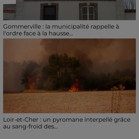
Gommerville : la municipalité rappelle à
l'ordre face à la hausse...
Incrustation de déchets, déjections sur les sites
symboliques et temps communal gaspillé : face à la
hausse des incivilités, la mairie de Gommerville
hausse...
Loir-et-Cher : un pyromane interpellé grâce
au sang-froid des...
Samedi 25 juillet, plus d'une dizaine de feux de