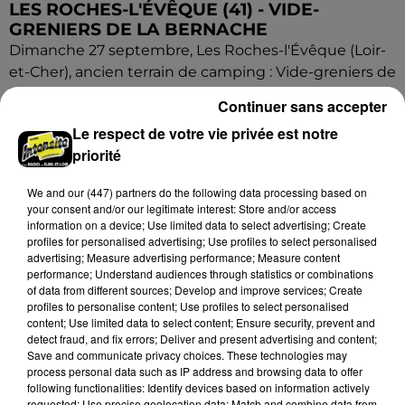
LES ROCHES-L'ÉVÊQUE (41) - VIDE-
GRENIERS DE LA BERNACHE
Dimanche 27 septembre, Les Roches-l'Évêque (Loir-
et-Cher), ancien terrain de camping : Vide-greniers de
la Bernache.
Continuer sans accepter
Le respect de votre vie privée est notre
priorité
We and
our (447) partners
do the following data processing based on
your consent and/or our legitimate interest: Store and/or access
information on a device; Use limited data to select advertising; Create
profiles for personalised advertising; Use profiles to select personalised
advertising; Measure advertising performance; Measure content
performance; Understand audiences through statistics or combinations
of data from different sources; Develop and improve services; Create
profiles to personalise content; Use profiles to select personalised
content; Use limited data to select content; Ensure security, prevent and
detect fraud, and fix errors; Deliver and present advertising and content;
Save and communicate privacy choices. These technologies may
process personal data such as IP address and browsing data to offer
following functionalities: Identify devices based on information actively
requested; Use precise geolocation data; Match and combine data from