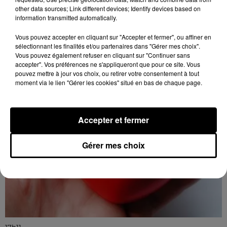
other data sources; Link different devices; Identify devices based on
17h11
information transmitted automatically.
CHARTRES - DON DU SANG
Lundi 17 août et 12 octobre de 15h00 à 19h00 à
Vous pouvez accepter en cliquant sur "Accepter et fermer", ou affiner en
l'hippodrome de Chartres : Don du sang.
sélectionnant les finalités et/ou partenaires dans "Gérer mes choix".
Vous pouvez également refuser en cliquant sur "Continuer sans
accepter". Vos préférences ne s'appliqueront que pour ce site. Vous
pouvez mettre à jour vos choix, ou retirer votre consentement à tout
moment via le lien "Gérer les cookies" situé en bas de chaque page.
Accepter et fermer
Gérer mes choix