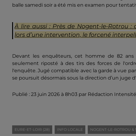
balle samedi soir a été mis en examen pour tentati
À lire aussi : Près de Nogent-le-Rotrou 
lors d’une intervention, le forcené interpe
Devant les enquêteurs, cet homme de 82 ans a d
seulement riposté à des tirs des forces de l'ord
l'enquête. Jugé compatible avec la garde à vue par 
se poursuit désormais sous la direction d’un juge d
Publié : 23 juin 2026 à 8h03 par Rédaction Intensit
EURE-ET-LOIR (28)
INFO LOCALE
NOGENT-LE-ROTROU & 