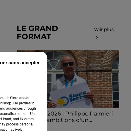
LE GRAND
Voir plus
FORMAT
uer sans accepter
erest: Store and/or
tising; Use profiles to
tand audiences through
Stars'Terre 2026 : Philippe Palmieri
personalise content; Use
 fraud, and fix errors;
dévoile les ambitions d'un...
 may process personal
À quelques semaines de la première
mation actively