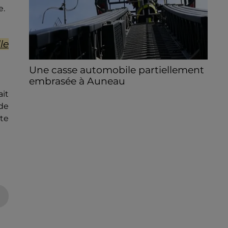
e.
le
Une casse automobile partiellement
embrasée à Auneau
« chômage technique pour neuf personnes
it
» après le sinistre, qui a également fait un
de
blessé.
ête