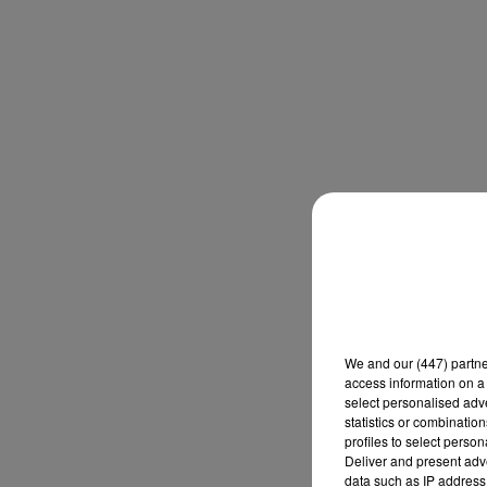
We and
our (447) partn
access information on a 
select personalised ad
statistics or combinatio
profiles to select person
Deliver and present adv
data such as IP address 