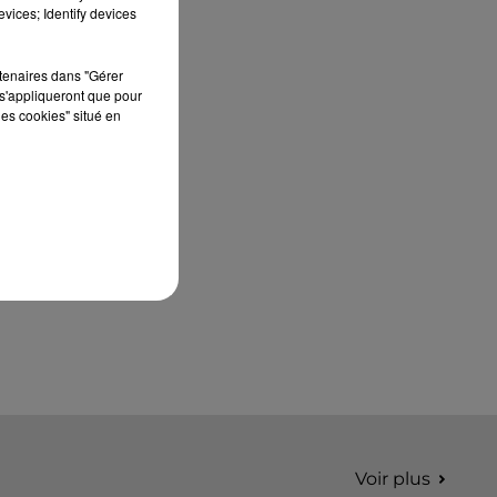
édition de Stars'Terre, organisée du 18 au 20
vices; Identify devices
septembre 2026 au Château de Courtalain,
Philippe Palmieri, président...
rtenaires dans "Gérer
s'appliqueront que pour
les cookies" situé en
Voir plus