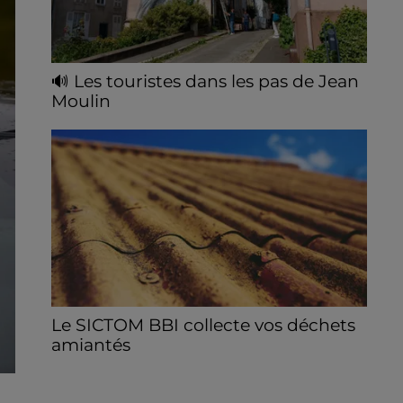
🔊 Les touristes dans les pas de Jean
Moulin
Le « tourisme de mémoire » s'invite dans
les sorties estivales de Chartres Tourisme.
Le SICTOM BBI collecte vos déchets
amiantés
La collecte se fait sous conditions et pour
un nombre limité de personnes, sur