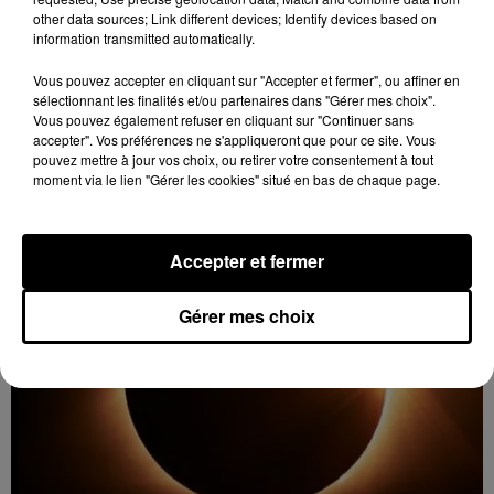
other data sources; Link different devices; Identify devices based on
information transmitted automatically.
9 août 2026
ARROU - EXPOSITION : CATHERINE
Vous pouvez accepter en cliquant sur "Accepter et fermer", ou affiner en
PRUVOST ET JEAN-PAUL AMETTE
sélectionnant les finalités et/ou partenaires dans "Gérer mes choix".
Du 13 au 29 août, jeudi et vendredi de 10h00 à 12h00 ,
Vous pouvez également refuser en cliquant sur "Continuer sans
accepter". Vos préférences ne s'appliqueront que pour ce site. Vous
samedi de 10h00 à 12h00 et de 16h00 à 18h00 à
pouvez mettre à jour vos choix, ou retirer votre consentement à tout
Arrou (Vald'Yerre), Point Info (4 Grande Rue) :...
moment via le lien "Gérer les cookies" situé en bas de chaque page.
Accepter et fermer
Gérer mes choix