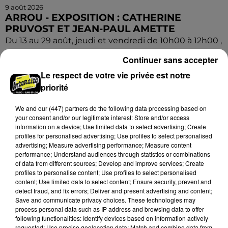
9 août 2026
ARROU - EXPOSITION : CATHERINE
PRUVOST ET JEAN-PAUL AMETTE
Du 13 au 29 août, jeudi et vendredi de 10h00 à 12h00 ,
samedi de 10h00 à 12h00 et de 16h00 à 18h00 à
Continuer sans accepter
Arrou (Vald'Yerre), Point Info (4 Grande Rue) :...
Le respect de votre vie privée est notre
priorité
We and
our (447) partners
do the following data processing based on
your consent and/or our legitimate interest: Store and/or access
information on a device; Use limited data to select advertising; Create
profiles for personalised advertising; Use profiles to select personalised
advertising; Measure advertising performance; Measure content
performance; Understand audiences through statistics or combinations
of data from different sources; Develop and improve services; Create
profiles to personalise content; Use profiles to select personalised
content; Use limited data to select content; Ensure security, prevent and
detect fraud, and fix errors; Deliver and present advertising and content;
Save and communicate privacy choices. These technologies may
process personal data such as IP address and browsing data to offer
following functionalities: Identify devices based on information actively
requested; Use precise geolocation data; Match and combine data from