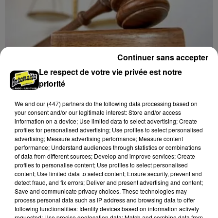
Continuer sans accepter
Le respect de votre vie privée est notre
priorité
17h37
LE COUDRAY - VENTE AUX ENCHÈRES :
We and
our (447) partners
do the following data processing based on
AUTOMOBILES 1/43E
your consent and/or our legitimate interest: Store and/or access
Mardi 22 septembre et 8 décembre à 10h00 à
information on a device; Use limited data to select advertising; Create
profiles for personalised advertising; Use profiles to select personalised
l'Espace des ventes du Coudray : vente aux enchères.
advertising; Measure advertising performance; Measure content
Automobiles 1/43e.
performance; Understand audiences through statistics or combinations
of data from different sources; Develop and improve services; Create
profiles to personalise content; Use profiles to select personalised
content; Use limited data to select content; Ensure security, prevent and
detect fraud, and fix errors; Deliver and present advertising and content;
Save and communicate privacy choices. These technologies may
process personal data such as IP address and browsing data to offer
following functionalities: Identify devices based on information actively
requested; Use precise geolocation data; Match and combine data from