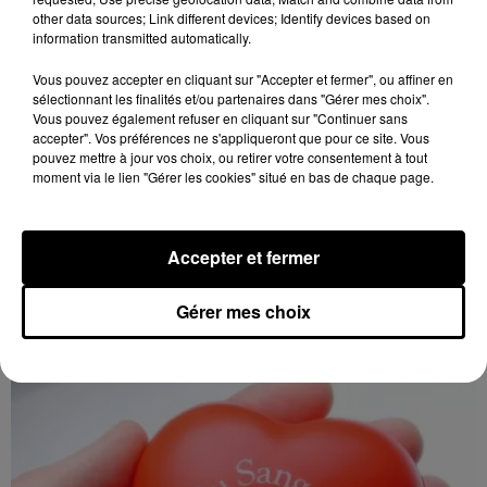
other data sources; Link different devices; Identify devices based on
information transmitted automatically.
Vous pouvez accepter en cliquant sur "Accepter et fermer", ou affiner en
sélectionnant les finalités et/ou partenaires dans "Gérer mes choix".
Vous pouvez également refuser en cliquant sur "Continuer sans
accepter". Vos préférences ne s'appliqueront que pour ce site. Vous
pouvez mettre à jour vos choix, ou retirer votre consentement à tout
moment via le lien "Gérer les cookies" situé en bas de chaque page.
17h16
LES ROCHES-L'ÉVÊQUE (41) - VIDE-
Accepter et fermer
GRENIERS DE LA BERNACHE
Dimanche 27 septembre, Les Roches-l'Évêque (Loir-
Gérer mes choix
et-Cher), ancien terrain de camping : Vide-greniers de
la Bernache.