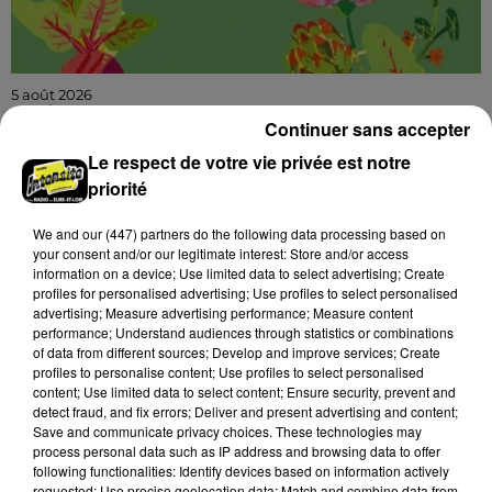
5 août 2026
CHÂTEAUDUN - FESTIVAL ALIMENTERRE :
Continuer sans accepter
UNE PAUSE GOURMANDE AUX SAVEURS...
Le respect de votre vie privée est notre
Jeudi 29 octobre et 19 novembre de 9h00 à 13h00,
priorité
sur la marché de la place du 18 octobre : Une pause
gourmande aux saveurs de Beauce ! Festival
We and
our (447) partners
do the following data processing based on
AlimenTerre.
your consent and/or our legitimate interest: Store and/or access
information on a device; Use limited data to select advertising; Create
profiles for personalised advertising; Use profiles to select personalised
advertising; Measure advertising performance; Measure content
performance; Understand audiences through statistics or combinations
of data from different sources; Develop and improve services; Create
profiles to personalise content; Use profiles to select personalised
content; Use limited data to select content; Ensure security, prevent and
detect fraud, and fix errors; Deliver and present advertising and content;
Save and communicate privacy choices. These technologies may
process personal data such as IP address and browsing data to offer
following functionalities: Identify devices based on information actively
requested; Use precise geolocation data; Match and combine data from