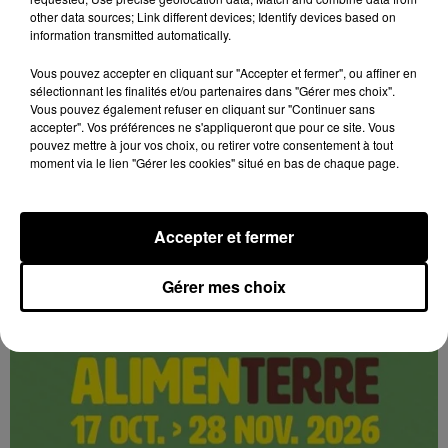
other data sources; Link different devices; Identify devices based on
information transmitted automatically.
Vous pouvez accepter en cliquant sur "Accepter et fermer", ou affiner en
sélectionnant les finalités et/ou partenaires dans "Gérer mes choix".
Vous pouvez également refuser en cliquant sur "Continuer sans
accepter". Vos préférences ne s'appliqueront que pour ce site. Vous
5 août 2026
pouvez mettre à jour vos choix, ou retirer votre consentement à tout
LANGEY - FESTIVAL ALIMENTERRE :
moment via le lien "Gérer les cookies" situé en bas de chaque page.
CUISINEZ LE MONDE AVEC DES
PRODUITS...
Mercredi 28 octobre de 18h00 à 20h00 à la salle des
Accepter et fermer
fêtes de Langey (Vald'Yerre) : Cuisinez le monde avec
des produits locaux. Festival AlimenTerre. Sur...
Gérer mes choix