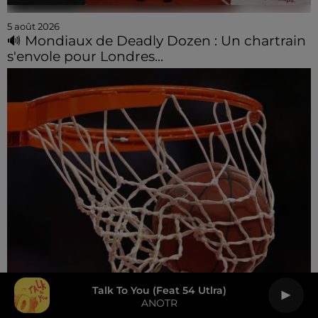
5 août 2026
🔊 Mondiaux de Deadly Dozen : Un chartrain
s'envole pour Londres...
Talk To You (feat 54 Utlra)
ANOTR
4 août 2026