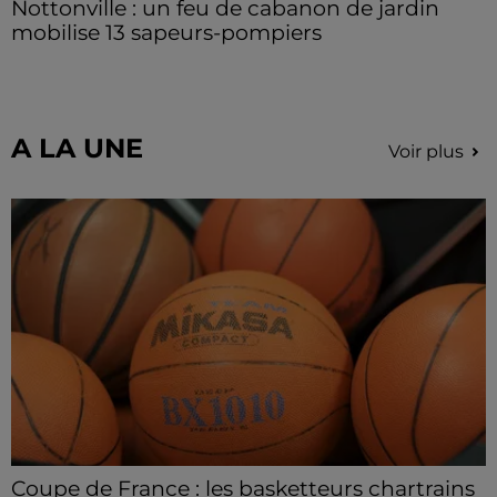
Nottonville : un feu de cabanon de jardin
mobilise 13 sapeurs-pompiers
Un incendie s'est déclaré en début d'après-midi 8
août dans le jardin d'une habitation à Nottonville.
L'intervention rapide des secours a permis
d'éteindre...
A LA UNE
Voir plus
Coupe de France : les basketteurs chartrains