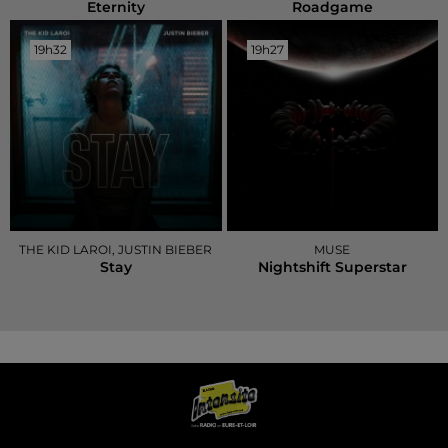
Eternity
Roadgame
19h32
19h32
19h27
19h27
THE KID LAROI, JUSTIN BIEBER
MUSE
Stay
Nightshift Superstar