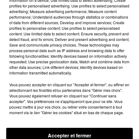
information on a device; Use limited data to select advertising; Create
profiles for personalised advertising; Use profiles to select personalised
À quelques semaines de la première édition de
advertising; Measure advertising performance; Measure content
Stars'Terre, organisée du 18 au 20 septembre 2026 au
performance; Understand audiences through statistics or combinations
Château de Courtalain, Philippe Palmieri, président...
of data from different sources; Develop and improve services; Create
profiles to personalise content; Use profiles to select personalised
LES JEUX
content; Use limited data to select content; Ensure security, prevent and
Voir plus
detect fraud, and fix errors; Deliver and present advertising and content;
Save and communicate privacy choices. These technologies may
process personal data such as IP address and browsing data to offer
following functionalities: Identify devices based on information actively
requested; Use precise geolocation data; Match and combine data from
other data sources; Link different devices; Identify devices based on
information transmitted automatically.
Vous pouvez accepter en cliquant sur "Accepter et fermer", ou affiner en
sélectionnant les finalités et/ou partenaires dans "Gérer mes choix".
Vous pouvez également refuser en cliquant sur "Continuer sans
accepter". Vos préférences ne s'appliqueront que pour ce site. Vous
pouvez mettre à jour vos choix, ou retirer votre consentement à tout
moment via le lien "Gérer les cookies" situé en bas de chaque page.
Accepter et fermer