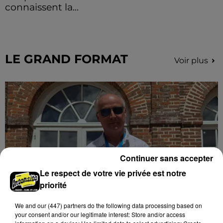
connaissent la...
Le C'CMBM affrontera un autre club de la région
Centre à l'occasion des 32es de finale de la Coupe de
France.
LE GRAND FORMAT
Voir plus
Continuer sans accepter
Le respect de votre vie privée est notre
priorité
We and
our (447) partners
do the following data processing based on
Stars'Terre 2026 : Philippe Palmieri dévoile
your consent and/or our legitimate interest: Store and/or access
les ambitions d'un...