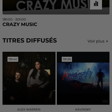
18h00 - 20h00
CRAZY MUSIC
TITRES DIFFUSÉS
Voir plus
19h40
19h40
19h36
19h36
ALEX WARREN
KAVINSKY