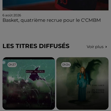
6 août 2026
Basket, quatrième recrue pour le C'CMBM
LES TITRES DIFFUSÉS
Voir plus
0h37
0h37
0h34
0h34