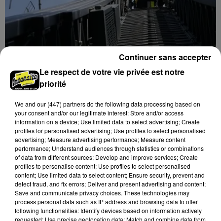
Continuer sans accepter
Le respect de votre vie privée est notre
6 août 2026
priorité
Une casse automobile partiellement
embrasée à Auneau
We and
our (447) partners
do the following data processing based on
your consent and/or our legitimate interest: Store and/or access
information on a device; Use limited data to select advertising; Create
profiles for personalised advertising; Use profiles to select personalised
advertising; Measure advertising performance; Measure content
performance; Understand audiences through statistics or combinations
of data from different sources; Develop and improve services; Create
profiles to personalise content; Use profiles to select personalised
content; Use limited data to select content; Ensure security, prevent and
detect fraud, and fix errors; Deliver and present advertising and content;
Save and communicate privacy choices. These technologies may
process personal data such as IP address and browsing data to offer
following functionalities: Identify devices based on information actively
requested; Use precise geolocation data; Match and combine data from