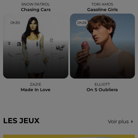
SNOW PATROL
TORI AMOS
Chasing Cars
Gasoline Girls
0h30
0h30
0h26
0h26
ZAZIE
ELLIOTT
Made In Love
On S Oubliera
LES JEUX
Voir plus