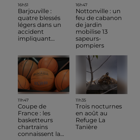
16h51
16h47
Barjouville :
Nottonville : un
quatre blessés
feu de cabanon
légers dans un
de jardin
accident
mobilise 13
impliquant...
sapeurs-
pompiers
11h47
11h35
Coupe de
Trois nocturnes
France : les
en août au
basketteurs
Refuge La
chartrains
Tanière
connaissent la...