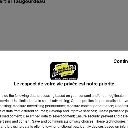
artial Taugourdeau
à 15h00
Contin
 17h00
Le respect de votre vie privée est notre priorité
 15h00
ers
do the following data processing based on your consent and/or our legitimate int
 17h00
device; Use limited data to select advertising; Create profiles for personalised adver
vertising; Measure advertising performance; Measure content performance; Unders
ns of data from different sources; Develop and improve services; Create profiles to 
alised content; Use limited data to select content; Ensure security, prevent and detect
à 9h00
ertising and content; Save and communicate privacy choices. These technologies
and browsing data to offer following functionalities: Identify devices based on infor
 17h00