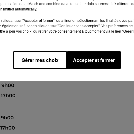
eolocation data; Match and combine data from other data sources; Link different de
nsmitted automatically.
cliquant sur "Accepter et fermer", ou affiner en sélectionnant les finalités et/ou pa
à 9h00
 également refuser en cliquant sur "Continuer sans accepter". Vos préférences ne 
 17h00
tre à jour vos choix, ou retirer votre consentement à tout moment via le lien "Gérer 
à 9h00
Gérer mes choix
Accepter et fermer
 17h00
 à 9h00
à 17h00
à 9h00
à 17h00