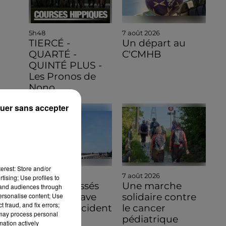
5h48
7 août 2026
TIERCÉ -
Un départ au
QUARTÉ -
C'CMHB
QUINTÉ PLUS -
Les Pronos de
Nono
uer sans accepter
erest: Store and/or
7 août 2026
7 août 2026
tising; Use profiles to
Quatre blessés
Une marche
tand audiences through
personalise content; Use
dont un grave
solidaire contre
 fraud, and fix errors;
dans un accident
le cancer
 may process personal
sur l'A10
pédiatrique
mation actively