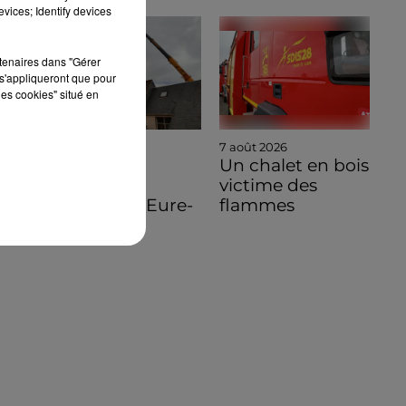
vices; Identify devices
rtenaires dans "Gérer
s'appliqueront que pour
les cookies" situé en
7 août 2026
7 août 2026
🔊 Une
Un chalet en bois
pénichette
victime des
volante en Eure-
flammes
et-Loir