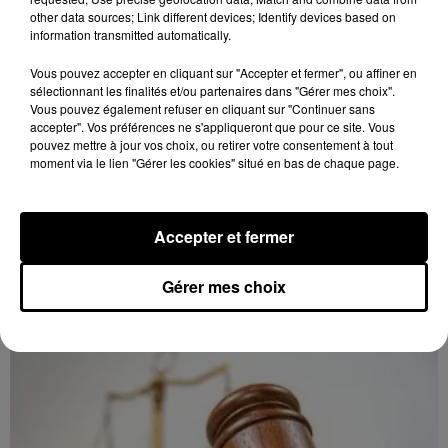
other data sources; Link different devices; Identify devices based on
information transmitted automatically.
Vous pouvez accepter en cliquant sur "Accepter et fermer", ou affiner en
sélectionnant les finalités et/ou partenaires dans "Gérer mes choix".
Vous pouvez également refuser en cliquant sur "Continuer sans
accepter". Vos préférences ne s'appliqueront que pour ce site. Vous
pouvez mettre à jour vos choix, ou retirer votre consentement à tout
moment via le lien "Gérer les cookies" situé en bas de chaque page.
8 août 2026
LUISANT - SPECTACLE : COMBAT
Accepter et fermer
CHORÉGRAPHIÉ
Vendredi 28 mai 2027 à 20h30 à la salle André Malraux
Gérer mes choix
de Luisant : Combat chorégraphié. Spectacle-
conférence. Par la Compagnie Armata.