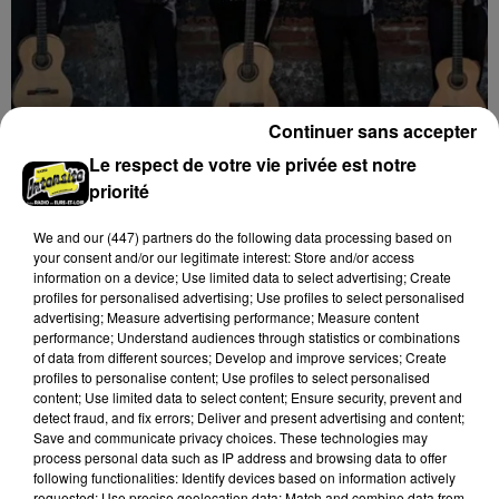
Continuer sans accepter
Le respect de votre vie privée est notre
priorité
8 août 2026
ORLÉANS (45) - CONSORT GUITARISSITICO
We and
our (447) partners
do the following data processing based on
DE CHILE
your consent and/or our legitimate interest: Store and/or access
Mercredi 10 février 2027 à 19h30 à la salle de l'Institut
information on a device; Use limited data to select advertising; Create
profiles for personalised advertising; Use profiles to select personalised
d'Orléans (Loiret) : Consort Guitarissitico de Chile.
advertising; Measure advertising performance; Measure content
Concert de guitares. Entrée libre.
performance; Understand audiences through statistics or combinations
of data from different sources; Develop and improve services; Create
profiles to personalise content; Use profiles to select personalised
content; Use limited data to select content; Ensure security, prevent and
detect fraud, and fix errors; Deliver and present advertising and content;
Save and communicate privacy choices. These technologies may
process personal data such as IP address and browsing data to offer
following functionalities: Identify devices based on information actively
requested; Use precise geolocation data; Match and combine data from