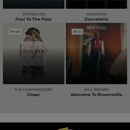
STARSAILOR
MADONNA
Four To The Floor
Danceteria
16h48
16h48
16h41
16h41
THE CHAINSMOKERS
WILL BROWN
Closer
Welcome To Brownsville