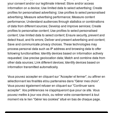
your consent and/or our legitimate interest: Store and/or access
information on a device; Use limited data to select advertising; Create
profiles for personalised advertising; Use profiles to select personalised
Nottonville : un feu de cabanon de jardin
advertising; Measure advertising performance; Measure content
performance; Understand audiences through statistics or combinations
mobilise 13 sapeurs-pompiers
of data from different sources; Develop and improve services; Create
Un incendie s'est déclaré en début d'après-midi 8
profiles to personalise content; Use profiles to select personalised
août dans le jardin d'une habitation à Nottonville.
content; Use limited data to select content; Ensure security, prevent and
detect fraud, and fix errors; Deliver and present advertising and content;
L'intervention rapide des secours a permis
Save and communicate privacy choices. These technologies may
d'éteindre...
A LA UNE
process personal data such as IP address and browsing data to offer
Voir plus
following functionalities: Identify devices based on information actively
requested; Use precise geolocation data; Match and combine data from
other data sources; Link different devices; Identify devices based on
information transmitted automatically.
Vous pouvez accepter en cliquant sur "Accepter et fermer", ou affiner en
sélectionnant les finalités et/ou partenaires dans "Gérer mes choix".
Vous pouvez également refuser en cliquant sur "Continuer sans
accepter". Vos préférences ne s'appliqueront que pour ce site. Vous
pouvez mettre à jour vos choix, ou retirer votre consentement à tout
moment via le lien "Gérer les cookies" situé en bas de chaque page.