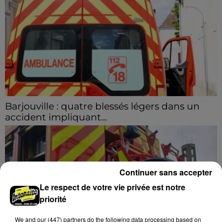
Barjouville : quatre blessés légers dans un
accident impliquant...
La circulation a été fortement perturbée ce samedi
après-midi sur la D910 à hauteur de Barjouville à la
suite d'une collision entre trois véhicules. Quatre...
Continuer sans accepter
Le respect de votre vie privée est notre
priorité
We and
our (447) partners
do the following data processing based on