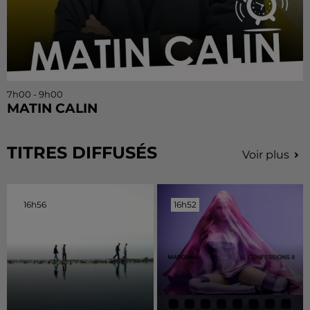
7h00 - 9h00
MATIN CALIN
TITRES DIFFUSÉS
Voir plus
16h56
16h56
16h52
16h52