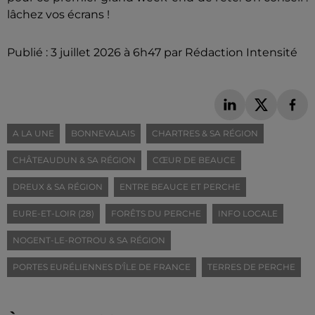
lâchez vos écrans !
Publié : 3 juillet 2026 à 6h47 par Rédaction Intensité
A LA UNE
BONNEVALAIS
CHARTRES & SA RÉGION
CHÂTEAUDUN & SA RÉGION
CŒUR DE BEAUCE
DREUX & SA RÉGION
ENTRE BEAUCE ET PERCHE
EURE-ET-LOIR (28)
FORÊTS DU PERCHE
INFO LOCALE
NOGENT-LE-ROTROU & SA RÉGION
PORTES EURÉLIENNES D'ÎLE DE FRANCE
TERRES DE PERCHE