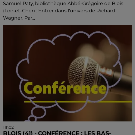
Samuel Paty, bibliothèque Abbé-Grégoire de Blois
(Loir-et-Cher) : Entrer dans l'univers de Richard
Wagner. Par...
11h02
BLOIS (41) - CONFÉRENCE : LES BAS-