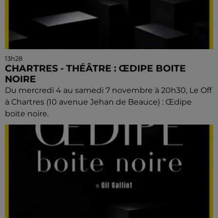
13h28
CHARTRES - THÉÂTRE : ŒDIPE BOITE
NOIRE
Du mercredi 4 au samedi 7 novembre à 20h30, Le Off
à Chartres (10 avenue Jehan de Beauce) : Œdipe
boite noire.