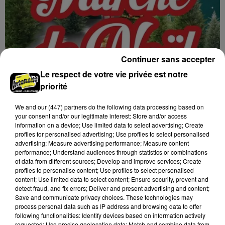
Continuer sans accepter
Le respect de votre vie privée est notre
priorité
We and
our (447) partners
do the following data processing based on
11h49
your consent and/or our legitimate interest: Store and/or access
MIGNIÈRES - MARCHÉ DE NOËL
information on a device; Use limited data to select advertising; Create
Dimanche 29 novembre de 10h00 à 18h00, gymnase
profiles for personalised advertising; Use profiles to select personalised
Franz Stock de Mignières : Marché de Noël. Organisé
advertising; Measure advertising performance; Measure content
performance; Understand audiences through statistics or combinations
par le comité des fêtes.
of data from different sources; Develop and improve services; Create
profiles to personalise content; Use profiles to select personalised
content; Use limited data to select content; Ensure security, prevent and
detect fraud, and fix errors; Deliver and present advertising and content;
Save and communicate privacy choices. These technologies may
process personal data such as IP address and browsing data to offer
following functionalities: Identify devices based on information actively
requested; Use precise geolocation data; Match and combine data from