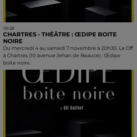
13h28
CHARTRES - THÉÂTRE : ŒDIPE BOITE
NOIRE
Du mercredi 4 au samedi 7 novembre à 20h30, Le Off
à Chartres (10 avenue Jehan de Beauce) : Œdipe
boite noire.