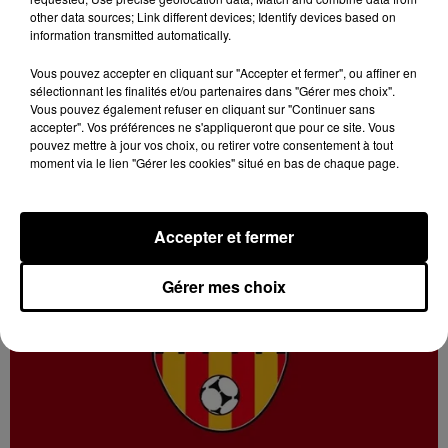
other data sources; Link different devices; Identify devices based on
information transmitted automatically.
17h53
Vous pouvez accepter en cliquant sur "Accepter et fermer", ou affiner en
BLOIS (41) - FOOTBALL, NATIONALE 2 :
sélectionnant les finalités et/ou partenaires dans "Gérer mes choix".
CALENDRIER DE BLOIS FOOTBALL 41
Vous pouvez également refuser en cliquant sur "Continuer sans
Football, Nationale 2 : Calendrier de Blois Football 41,
accepter". Vos préférences ne s'appliqueront que pour ce site. Vous
pouvez mettre à jour vos choix, ou retirer votre consentement à tout
poule H.
moment via le lien "Gérer les cookies" situé en bas de chaque page.
Accepter et fermer
Gérer mes choix