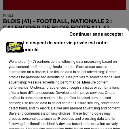
17h53
BLOIS (41) - FOOTBALL, NATIONALE 2 :
CALENDRIER DE BLOIS FOOTBALL 41
Continuer sans accepter
Football, Nationale 2 : Calendrier de Blois Football 41,
poule H.
Le respect de votre vie privée est notre
priorité
We and
our (447) partners
do the following data processing based on
your consent and/or our legitimate interest: Store and/or access
information on a device; Use limited data to select advertising; Create
profiles for personalised advertising; Use profiles to select personalised
advertising; Measure advertising performance; Measure content
performance; Understand audiences through statistics or combinations
of data from different sources; Develop and improve services; Create
profiles to personalise content; Use profiles to select personalised
content; Use limited data to select content; Ensure security, prevent and
detect fraud, and fix errors; Deliver and present advertising and content;
Save and communicate privacy choices. These technologies may
process personal data such as IP address and browsing data to offer
following functionalities: Identify devices based on information actively
requested; Use precise geolocation data; Match and combine data from