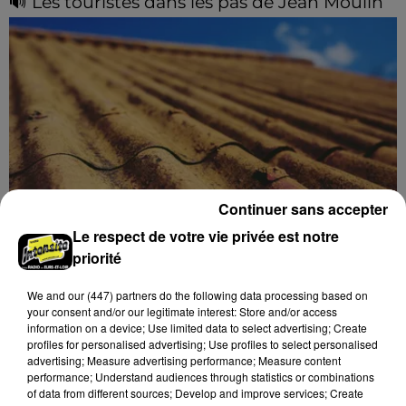
🔊 Les touristes dans les pas de Jean Moulin
Le « tourisme de mémoire » s'invite dans les sorties
estivales de Chartres Tourisme.
Continuer sans accepter
Le respect de votre vie privée est notre
Le SICTOM BBI collecte vos déchets
priorité
amiantés
La collecte se fait sous conditions et pour un nombre
We and
our (447) partners
do the following data processing based on
your consent and/or our legitimate interest: Store and/or access
limité de personnes, sur incription.
information on a device; Use limited data to select advertising; Create
profiles for personalised advertising; Use profiles to select personalised
advertising; Measure advertising performance; Measure content
A LA UNE
Voir plus
performance; Understand audiences through statistics or combinations
of data from different sources; Develop and improve services; Create