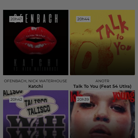
20h47
20h47
20h44
20h44
OFENBACH, NICK WATERHOUSE
ANOTR
Katchi
Talk To You (feat 54 Utlra)
20h42
20h42
20h39
20h39