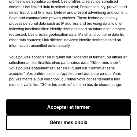
profiles to personalise content; Use profiles to select personalised
content; Use limited data to select content; Ensure security, prevent and
detect fraud, and fix errors; Deliver and present advertising and content;
Save and communicate privacy choices. These technologies may
process personal data such as IP address and browsing data to offer
following functionalities: Identify devices based on information actively
requested; Use precise geolocation data; Match and combine data from
other data sources; Link different devices; Identify devices based on
information transmitted automatically.
Vous pouvez accepter en cliquant sur "Accepter et fermer", ou affiner en
sélectionnant les finalités et/ou partenaires dans "Gérer mes choix".
Vous pouvez également refuser en cliquant sur "Continuer sans
accepter". Vos préférences ne s'appliqueront que pour ce site. Vous
pouvez mettre à jour vos choix, ou retirer votre consentement à tout
Une casse automobile partiellement
moment via le lien "Gérer les cookies" situé en bas de chaque page.
embrasée à Auneau
« chômage technique pour neuf personnes » après le
sinistre, qui a également fait un blessé.
Accepter et fermer
LE GRAND FORMAT
Voir plus
Gérer mes choix