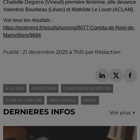
Charlotte Degorce (Vineuil) première féminine, elle devance
Valentine Bourbeau (Lèves) et Mathilde Le Louet (ACLAM).
Voir tous les résultats :
https://protiming.fr/results/running/8077-Corrida-de-Noel-de-
Mainvilliers/9684
Publié : 21 décembre 2025 à 7h51 par Rédaction
A LA UNE
ATHLÉTISME
CHARTRES & SA RÉGION
EURE-ET-LOIR (28)
INFO LOCALE
SPORT
DERNIERES INFOS
Voir plus