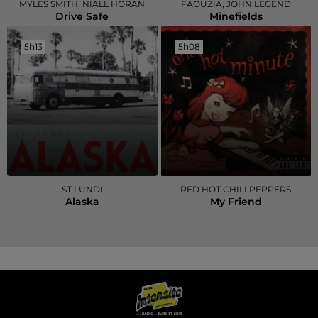
MYLES SMITH, NIALL HORAN
FAOUZIA, JOHN LEGEND
Drive Safe
Minefields
5h13
5h13
5h08
5h08
ST LUNDI
RED HOT CHILI PEPPERS
Alaska
My Friend