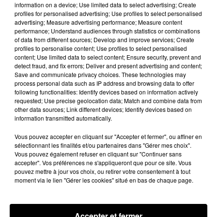
information on a device; Use limited data to select advertising; Create
les ambitions d'un...
profiles for personalised advertising; Use profiles to select personalised
À quelques semaines de la première édition de
advertising; Measure advertising performance; Measure content
Stars'Terre, organisée du 18 au 20 septembre 2026 au
performance; Understand audiences through statistics or combinations
of data from different sources; Develop and improve services; Create
Château de Courtalain, Philippe Palmieri, président...
profiles to personalise content; Use profiles to select personalised
content; Use limited data to select content; Ensure security, prevent and
LES JEUX
Voir plus
detect fraud, and fix errors; Deliver and present advertising and content;
Save and communicate privacy choices. These technologies may
process personal data such as IP address and browsing data to offer
following functionalities: Identify devices based on information actively
requested; Use precise geolocation data; Match and combine data from
other data sources; Link different devices; Identify devices based on
information transmitted automatically.
Vous pouvez accepter en cliquant sur "Accepter et fermer", ou affiner en
sélectionnant les finalités et/ou partenaires dans "Gérer mes choix".
Vous pouvez également refuser en cliquant sur "Continuer sans
accepter". Vos préférences ne s'appliqueront que pour ce site. Vous
pouvez mettre à jour vos choix, ou retirer votre consentement à tout
moment via le lien "Gérer les cookies" situé en bas de chaque page.
Accepter et fermer