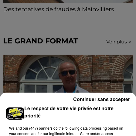
Des tentatives de fraudes à Mainvilliers
Des personnes malveillantes tentent de voler vos
informations personnelles.
LE GRAND FORMAT
Voir plus
Continuer sans accepter
Le respect de votre vie privée est notre
priorité
We and
our (447) partners
do the following data processing based on
Stars'Terre 2026 : Philippe Palmieri dévoile
your consent and/or our legitimate interest: Store and/or access