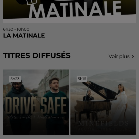
6h30 - 10h00
LA MATINALE
TITRES DIFFUSÉS
Voir plus
5h23
5h23
5h16
5h16