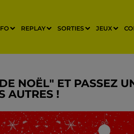
NFO
REPLAY
SORTIES
JEUX
CO
 DE NOËL" ET PASSEZ U
 AUTRES !