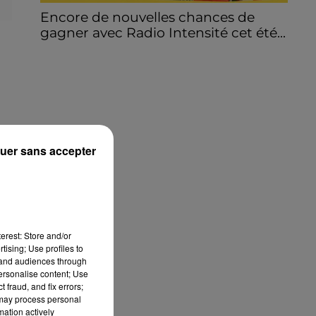
Encore de nouvelles chances de
gagner avec Radio Intensité cet été...
uer sans accepter
un
erest: Store and/or
tising; Use profiles to
tand audiences through
personalise content; Use
 fraud, and fix errors;
 may process personal
mation actively