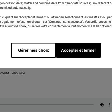
et-Loir
eolocation data; Match and combine data from other data sources; Link different de
nsmitted automatically.
s
cliquant sur "Accepter et fermer", ou affiner en sélectionnant les finalités et/ou pa
orsche, Alpine, Ferrari...)
 également refuser en cliquant sur "Continuer sans accepter". Vos préférences ne 
tre à jour vos choix, ou retirer votre consentement à tout moment via le lien "Gérer 
n
Gérer mes choix
Accepter et fermer
le
mert-Guéhouville