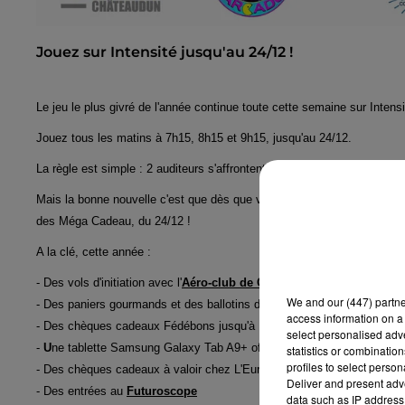
Jouez sur Intensité jusqu'au 24/12 !
Le jeu le plus givré de l'année continue toute cette semaine sur Intensi
Jouez t
ous les matins à 7h15, 8h15 et 9h15, jusqu'au 24/12.
La règle est simple :
2 auditeurs s'affrontent autour d'une question chif
Mais la bonne nouvelle c'est que dès que vous passez à l'antenne, que 
des Méga Cadeau, du 24/12 !
A la clé, cette année :
- Des vols d'initiation avec l'
Aéro-club de Chartres
We and
our (447) partn
- Des paniers gourmands et des ballotins de chocolats offerts par
L'At
access information on a 
- Des chèques cadeaux Fédébons jusqu'à 100€ avec la
CCI d'Eure-et
select personalised ad
-
U
ne tablette Samsung Galaxy Tab A9+ offerts par le
Crédit Agricol
statistics or combinatio
profiles to select person
- Des chèques cadeaux à valoir chez L'Eurélienne,
Brasserie de Cha
Deliver and present adv
- Des entrées au
Futuroscope
data such as IP address 