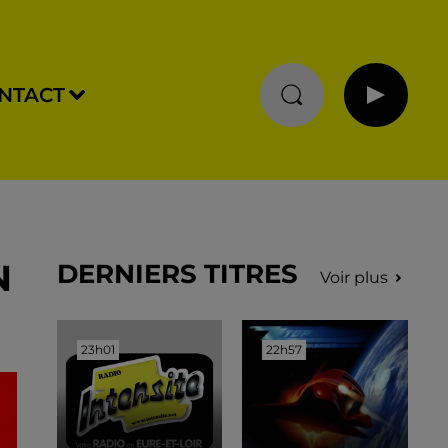
NTACT
N
DERNIERS TITRES
Voir plus
23h01
23h01
22h57
22h57