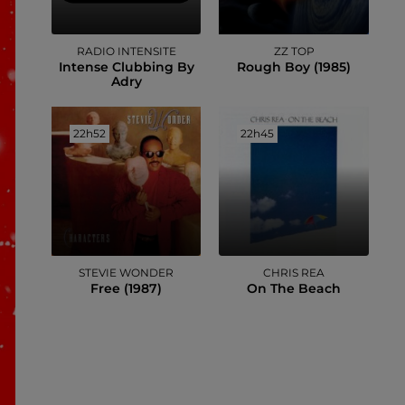
RADIO INTENSITE
ZZ TOP
Intense Clubbing By
Rough Boy (1985)
Adry
22h52
22h52
22h45
22h45
STEVIE WONDER
CHRIS REA
Free (1987)
On The Beach