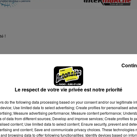
té !
frée... Le premier qui trouve le bon chiffre pourra ouvrir un cadeau.
Contin
vous remportiez le duel ou non, vous êtes inscrit pour le tirage au sort de l'
Le respect de votre vie privée est notre priorité
ers
do the following data processing based on your consent and/or our legitimate int
elier de l'Ozanne
device; Use limited data to select advertising; Create profiles for personalised adver
-Loir
vertising; Measure advertising performance; Measure content performance; Unders
e Val de France
ns of data from different sources; Develop and improve services; Create profiles to 
alised content; Use limited data to select content; Ensure security, prevent and detect
ndres
à Sours
ertising and content; Save and communicate privacy choices. These technologies
and browsing data to offer following functionalities: Identify devices based on infor