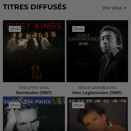
TITRES DIFFUSÉS
Voir plus
21h50
21h50
21h45
21h45
THE GYPSY KING
SERGE GAINSBOURG
Bamboleo (1987)
Mon Legionnaire (1987)
21h41
21h41
21h34
21h34