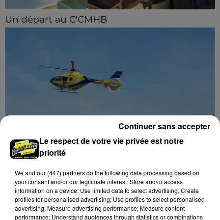
Un départ au C'CMHB
Le club chartrain a officialisé, vendredi 7 août, le
départ de Guilherme Borges.
Continuer sans accepter
Le respect de votre vie privée est notre
priorité
Quatre blessés dont un grave dans un
accident sur l'A10
We and
our (447) partners
do the following data processing based on
Le choc a eu lieu dans la matinée, vendredi 7 août à
your consent and/or our legitimate interest: Store and/or access
hauteur de Sainville en direction d'Orléans.
information on a device; Use limited data to select advertising; Create
profiles for personalised advertising; Use profiles to select personalised
advertising; Measure advertising performance; Measure content
A LA UNE
performance; Understand audiences through statistics or combinations
Voir plus