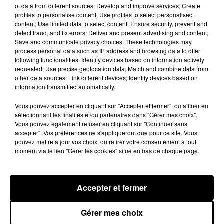
of data from different sources; Develop and improve services; Create
profiles to personalise content; Use profiles to select personalised
content; Use limited data to select content; Ensure security, prevent and
detect fraud, and fix errors; Deliver and present advertising and content;
Save and communicate privacy choices. These technologies may
process personal data such as IP address and browsing data to offer
following functionalities: Identify devices based on information actively
requested; Use precise geolocation data; Match and combine data from
other data sources; Link different devices; Identify devices based on
information transmitted automatically.
Vous pouvez accepter en cliquant sur "Accepter et fermer", ou affiner en
sélectionnant les finalités et/ou partenaires dans "Gérer mes choix".
Vous pouvez également refuser en cliquant sur "Continuer sans
accepter". Vos préférences ne s'appliqueront que pour ce site. Vous
pouvez mettre à jour vos choix, ou retirer votre consentement à tout
Quatre blessés dont un grave dans un
moment via le lien "Gérer les cookies" situé en bas de chaque page.
accident sur l'A10
Le choc a eu lieu dans la matinée, vendredi 7 août à
hauteur de Sainville en direction d'Orléans.
Accepter et fermer
LE GRAND FORMAT
Gérer mes choix
Voir plus