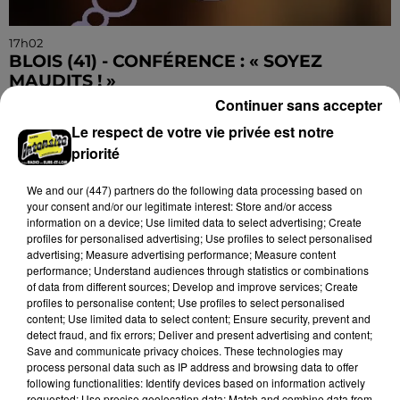
17h02
BLOIS (41) - CONFÉRENCE : « SOYEZ
MAUDITS ! »
Jeudi 4 février 2027 à 14h30 à l'auditorium Samuel
Continuer sans accepter
Paty, bibliothèque Abbé-Grégoire de Blois (Loir-et-
Le respect de votre vie privée est notre
Cher) : « Soyez maudits ! » Les malédictions
priorité
déposées...
We and
our (447) partners
do the following data processing based on
your consent and/or our legitimate interest: Store and/or access
information on a device; Use limited data to select advertising; Create
profiles for personalised advertising; Use profiles to select personalised
advertising; Measure advertising performance; Measure content
performance; Understand audiences through statistics or combinations
of data from different sources; Develop and improve services; Create
profiles to personalise content; Use profiles to select personalised
content; Use limited data to select content; Ensure security, prevent and
detect fraud, and fix errors; Deliver and present advertising and content;
Save and communicate privacy choices. These technologies may
process personal data such as IP address and browsing data to offer
following functionalities: Identify devices based on information actively
requested; Use precise geolocation data; Match and combine data from