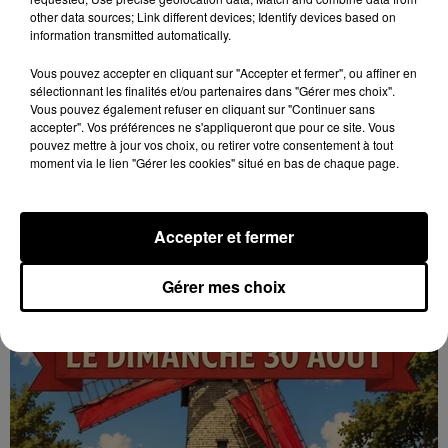
other data sources; Link different devices; Identify devices based on
information transmitted automatically.
Vous pouvez accepter en cliquant sur "Accepter et fermer", ou affiner en
sélectionnant les finalités et/ou partenaires dans "Gérer mes choix".
16h58
Vous pouvez également refuser en cliquant sur "Continuer sans
GOMMERVILLE - RANDONNÉE PÉDESTRE
accepter". Vos préférences ne s'appliqueront que pour ce site. Vous
Dimanche 13 septembre à 8h30 à Gommerville :
pouvez mettre à jour vos choix, ou retirer votre consentement à tout
moment via le lien "Gérer les cookies" situé en bas de chaque page.
Randonnée pédestre. Deux parcours au choix.
Inscription obligatoire.
Accepter et fermer
Gérer mes choix