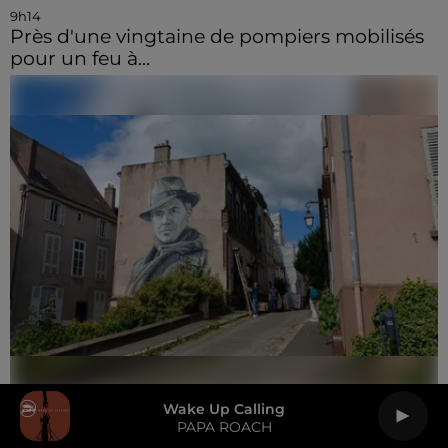
9h14
Près d'une vingtaine de pompiers mobilisés
pour un feu à...
Wake Up Calling
6 août 2026
PAPA ROACH
🔊 Les touristes dans les pas de Jean Moulin