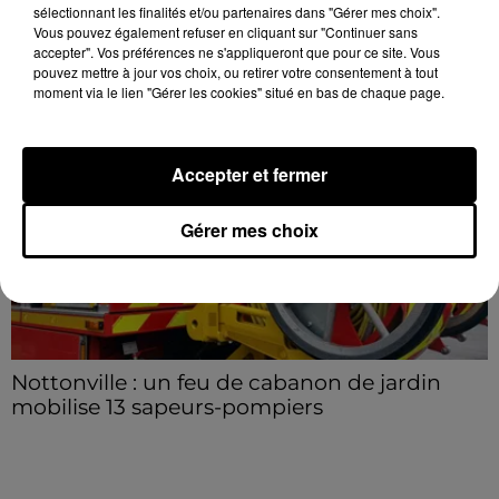
sélectionnant les finalités et/ou partenaires dans "Gérer mes choix".
Vous pouvez également refuser en cliquant sur "Continuer sans
Barjouville : quatre blessés légers dans un
accepter". Vos préférences ne s'appliqueront que pour ce site. Vous
accident impliquant...
pouvez mettre à jour vos choix, ou retirer votre consentement à tout
moment via le lien "Gérer les cookies" situé en bas de chaque page.
La circulation a été fortement perturbée ce samedi
après-midi sur la D910 à hauteur de Barjouville à la
suite d'une collision entre trois véhicules. Quatre...
Accepter et fermer
Gérer mes choix
Nottonville : un feu de cabanon de jardin
mobilise 13 sapeurs-pompiers
Un incendie s'est déclaré en début d'après-midi 8
août dans le jardin d'une habitation à Nottonville.
L'intervention rapide des secours a permis