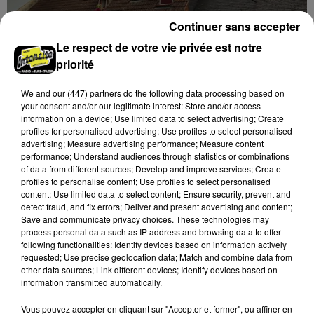
Continuer sans accepter
Le respect de votre vie privée est notre
priorité
🔊 UNE PÉNICHETTE VOLANTE EN EURE-
ET-LOIR
We and
our (447) partners
do the following data processing based on
your consent and/or our legitimate interest: Store and/or access
information on a device; Use limited data to select advertising; Create
DERNIERES INFOS
profiles for personalised advertising; Use profiles to select personalised
Voir plus
advertising; Measure advertising performance; Measure content
performance; Understand audiences through statistics or combinations
of data from different sources; Develop and improve services; Create
profiles to personalise content; Use profiles to select personalised
content; Use limited data to select content; Ensure security, prevent and
detect fraud, and fix errors; Deliver and present advertising and content;
Save and communicate privacy choices. These technologies may
process personal data such as IP address and browsing data to offer
following functionalities: Identify devices based on information actively
requested; Use precise geolocation data; Match and combine data from
other data sources; Link different devices; Identify devices based on
information transmitted automatically.
Vous pouvez accepter en cliquant sur "Accepter et fermer", ou affiner en