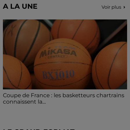
d'éteindre...
A LA UNE
Voir plus
Coupe de France : les basketteurs chartrains
connaissent la...
Le C'CMBM affrontera un autre club de la région
Centre à l'occasion des 32es de finale de la Coupe de
France.