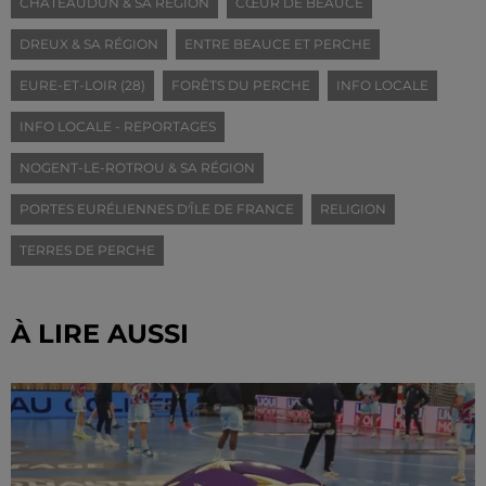
CHÂTEAUDUN & SA RÉGION
CŒUR DE BEAUCE
DREUX & SA RÉGION
ENTRE BEAUCE ET PERCHE
EURE-ET-LOIR (28)
FORÊTS DU PERCHE
INFO LOCALE
INFO LOCALE - REPORTAGES
NOGENT-LE-ROTROU & SA RÉGION
PORTES EURÉLIENNES D'ÎLE DE FRANCE
RELIGION
TERRES DE PERCHE
À LIRE AUSSI