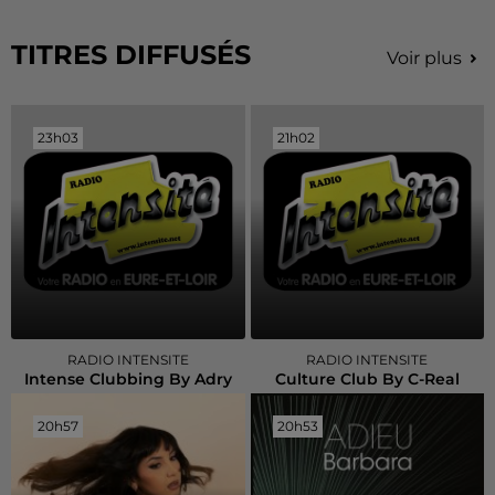
TITRES DIFFUSÉS
Voir plus
23h03
23h03
21h02
21h02
RADIO INTENSITE
RADIO INTENSITE
Intense Clubbing By Adry
Culture Club By C-Real
20h57
20h57
20h53
20h53