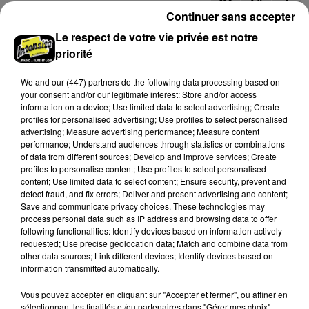
Continuer sans accepter
A LA UNE
BONNEVALAIS
CHARTRES & SA RÉGION
Le respect de votre vie privée est notre
CHÂTEAUDUN & SA RÉGION
CŒUR DE BEAUCE
priorité
DREUX & SA RÉGION
ENTRE BEAUCE ET PERCHE
We and
our (447) partners
do the following data processing based on
your consent and/or our legitimate interest: Store and/or access
EURE-ET-LOIR (28)
FORÊTS DU PERCHE
GRAND FORMAT
information on a device; Use limited data to select advertising; Create
profiles for personalised advertising; Use profiles to select personalised
INFO LOCALE
NOGENT-LE-ROTROU & SA RÉGION
advertising; Measure advertising performance; Measure content
performance; Understand audiences through statistics or combinations
PORTES EURÉLIENNES D'ÎLE DE FRANCE
TERRES DE PERCHE
of data from different sources; Develop and improve services; Create
profiles to personalise content; Use profiles to select personalised
content; Use limited data to select content; Ensure security, prevent and
detect fraud, and fix errors; Deliver and present advertising and content;
À LIRE AUSSI
Save and communicate privacy choices. These technologies may
process personal data such as IP address and browsing data to offer
following functionalities: Identify devices based on information actively
requested; Use precise geolocation data; Match and combine data from
other data sources; Link different devices; Identify devices based on
information transmitted automatically.
Vous pouvez accepter en cliquant sur "Accepter et fermer", ou affiner en
sélectionnant les finalités et/ou partenaires dans "Gérer mes choix".