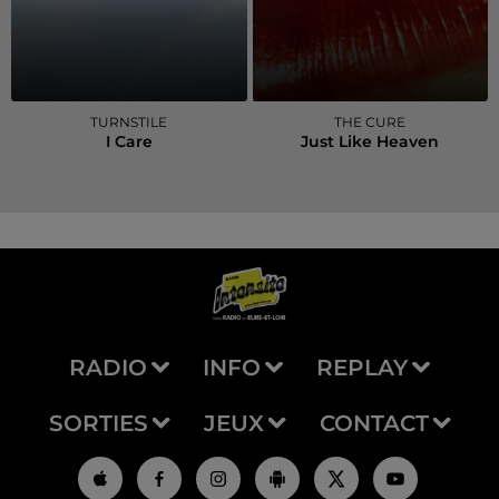
TURNSTILE
THE CURE
I Care
Just Like Heaven
RADIO
INFO
REPLAY
SORTIES
JEUX
CONTACT