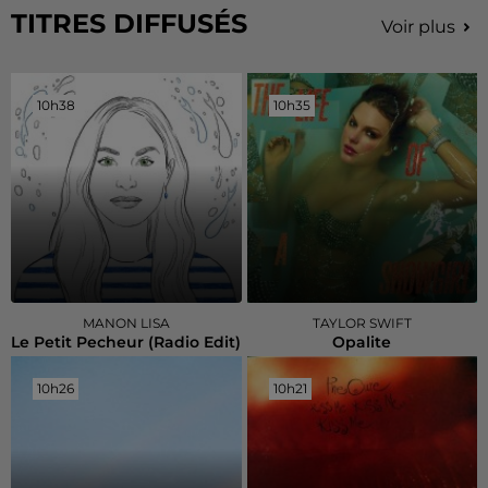
TITRES DIFFUSÉS
Voir plus
10h38
10h38
10h35
10h35
MANON LISA
TAYLOR SWIFT
Le Petit Pecheur (radio Edit)
Opalite
10h26
10h26
10h21
10h21