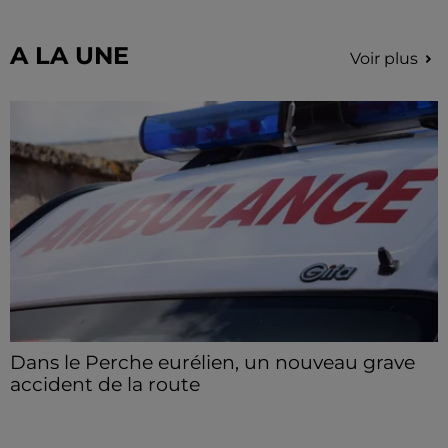
hausse des incivilités, la mairie de Gommerville
hausse...
A LA UNE
Voir plus
Dans le Perche eurélien, un nouveau grave
accident de la route
Deux blessés ont été pris en charge, dont un en
urgence absolue.