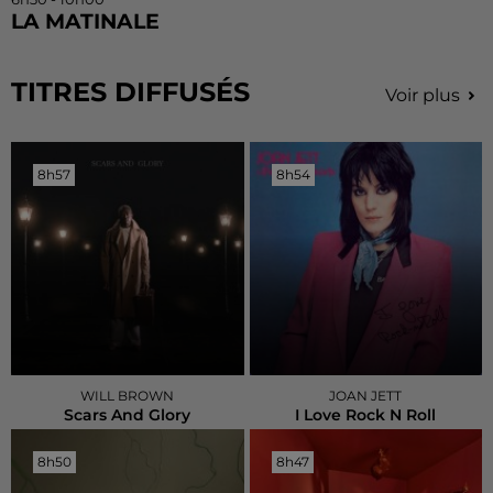
LA MATINALE
TITRES DIFFUSÉS
Voir plus
8h57
8h57
8h54
8h54
WILL BROWN
JOAN JETT
Scars And Glory
I Love Rock N Roll
8h50
8h50
8h47
8h47