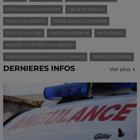
CHÂTEAUDUN & SA RÉGION
CŒUR DE BEAUCE
DREUX & SA RÉGION
ENTRE BEAUCE ET PERCHE
EURE-ET-LOIR (28)
FORÊTS DU PERCHE
INFO LOCALE
NOGENT-LE-ROTROU & SA RÉGION
PORTES EURÉLIENNES D'ÎLE DE FRANCE
TERRES DE PERCHE
DERNIERES INFOS
Voir plus