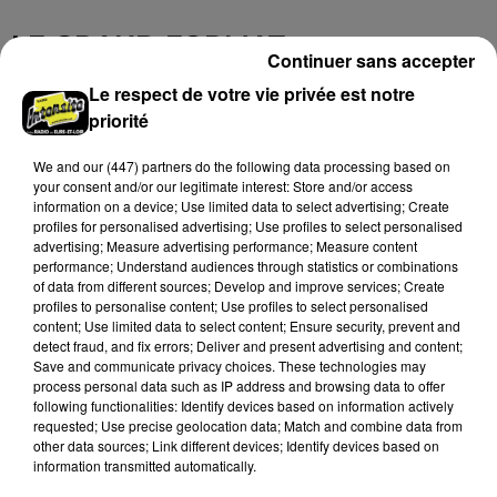
LE GRAND FORMAT
Voir plus
Continuer sans accepter
Le respect de votre vie privée est notre
priorité
We and
our (447) partners
do the following data processing based on
your consent and/or our legitimate interest: Store and/or access
information on a device; Use limited data to select advertising; Create
profiles for personalised advertising; Use profiles to select personalised
advertising; Measure advertising performance; Measure content
performance; Understand audiences through statistics or combinations
of data from different sources; Develop and improve services; Create
profiles to personalise content; Use profiles to select personalised
content; Use limited data to select content; Ensure security, prevent and
detect fraud, and fix errors; Deliver and present advertising and content;
Save and communicate privacy choices. These technologies may
Stars'Terre 2026 : Philippe Palmieri dévoile
process personal data such as IP address and browsing data to offer
following functionalities: Identify devices based on information actively
les ambitions d'un...
requested; Use precise geolocation data; Match and combine data from
À quelques semaines de la première édition de
other data sources; Link different devices; Identify devices based on
Stars'Terre, organisée du 18 au 20 septembre 2026 au
information transmitted automatically.
Château de Courtalain, Philippe Palmieri, président...