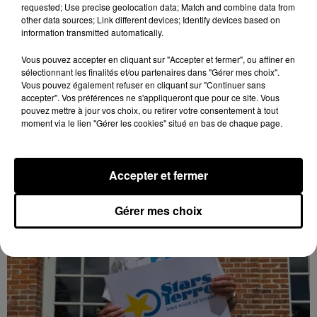
requested; Use precise geolocation data; Match and combine data from
other data sources; Link different devices; Identify devices based on
information transmitted automatically.
Des tentatives de fraudes à Mainvilliers
Vous pouvez accepter en cliquant sur "Accepter et fermer", ou affiner en
Des personnes malveillantes tentent de voler vos
sélectionnant les finalités et/ou partenaires dans "Gérer mes choix".
informations personnelles.
Vous pouvez également refuser en cliquant sur "Continuer sans
accepter". Vos préférences ne s'appliqueront que pour ce site. Vous
pouvez mettre à jour vos choix, ou retirer votre consentement à tout
LE GRAND FORMAT
Voir plus
moment via le lien "Gérer les cookies" situé en bas de chaque page.
Accepter et fermer
Gérer mes choix