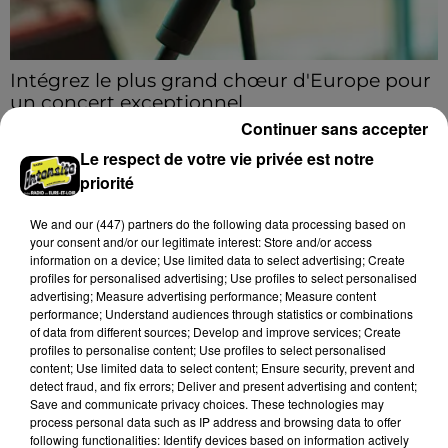
Intégrez le plus grand chœur d'Europe pour
un concert exceptionnel...
Vous pouvez donner de la voix en devenant choriste
Continuer sans accepter
pour un concert à venir au Colisée.
Le respect de votre vie privée est notre
priorité
A LA UNE
Voir plus
We and
our (447) partners
do the following data processing based on
your consent and/or our legitimate interest: Store and/or access
information on a device; Use limited data to select advertising; Create
profiles for personalised advertising; Use profiles to select personalised
advertising; Measure advertising performance; Measure content
performance; Understand audiences through statistics or combinations
of data from different sources; Develop and improve services; Create
profiles to personalise content; Use profiles to select personalised
content; Use limited data to select content; Ensure security, prevent and
detect fraud, and fix errors; Deliver and present advertising and content;
Save and communicate privacy choices. These technologies may
process personal data such as IP address and browsing data to offer
following functionalities: Identify devices based on information actively