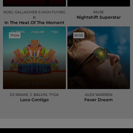
NOEL GALLAGHER S HIGH FLYING
MUSE
Nightshift Superstar
B
In The Heat Of The Moment
7h04
7h04
6h55
6h55
DJ SNAKE, J. BALVIN, TYGA
ALEX WARREN
Loco Contigo
Fever Dream