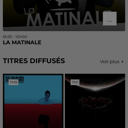
6h30 - 10h00
LA MATINALE
TITRES DIFFUSÉS
Voir plus
7h19
7h19
7h11
7h11