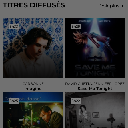
TITRES DIFFUSÉS
Voir plus
5h33
5h33
5h29
5h29
CARBONNE
DAVID GUETTA, JENNIFER LOPEZ
Imagine
Save Me Tonight
5h25
5h25
5h22
5h22