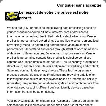
CHARTRES - Concert : Ensemble vocal
Continuer sans accepter
Kerygma
Le respect de votre vie privée est notre
Dimanche 9 août à 16h30 à la cathédrale de Chartres :
priorité
Ensemble vocal Kerygma. Quatuor vocal.
We and
our (447) partners
do the following data processing based on
your consent and/or our legitimate interest: Store and/or access
information on a device; Use limited data to select advertising; Create
profiles for personalised advertising; Use profiles to select personalised
advertising; Measure advertising performance; Measure content
performance; Understand audiences through statistics or combinations
of data from different sources; Develop and improve services; Create
profiles to personalise content; Use profiles to select personalised
content; Use limited data to select content; Ensure security, prevent and
detect fraud, and fix errors; Deliver and present advertising and content;
Save and communicate privacy choices. These technologies may
TIERCÉ - QUARTÉ - QUINTÉ PLUS - Les
process personal data such as IP address and browsing data to offer
Pronos de Nono
following functionalities: Identify devices based on information actively
requested; Use precise geolocation data; Match and combine data from
TIERCÉ - QUARTÉ - QUINTÉ PLUS - Les Pronos de
other data sources; Link different devices; Identify devices based on
Nono
information transmitted automatically.
Vous pouvez accepter en cliquant sur "Accepter et fermer", ou affiner en
A LA UNE
Voir plus
sélectionnant les finalités et/ou partenaires dans "Gérer mes choix".