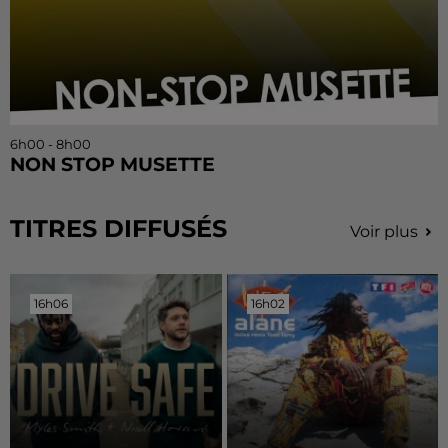
6h00 - 8h00
NON STOP MUSETTE
TITRES DIFFUSÉS
Voir plus
16h06
16h06
16h02
16h02