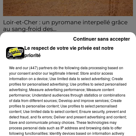
Loir-et-Cher : un pyromane interpellé grâce
au sang-froid des...
Samedi 25 juillet, plus d'une dizaine de feux de
Continuer sans accepter
champs et de sous-bois ont été déclenchés dans le
Le respect de votre vie privée est notre
secteur de Fontaine-les-Côteaux, Montoire et Lunay.
priorité
Grâce...
A LA UNE
Voir plus
We and
our (447) partners
do the following data processing based on
your consent and/or our legitimate interest: Store and/or access
information on a device; Use limited data to select advertising; Create
profiles for personalised advertising; Use profiles to select personalised
advertising; Measure advertising performance; Measure content
performance; Understand audiences through statistics or combinations
of data from different sources; Develop and improve services; Create
profiles to personalise content; Use profiles to select personalised
content; Use limited data to select content; Ensure security, prevent and
detect fraud, and fix errors; Deliver and present advertising and content;
Save and communicate privacy choices. These technologies may
process personal data such as IP address and browsing data to offer
following functionalities: Identify devices based on information actively