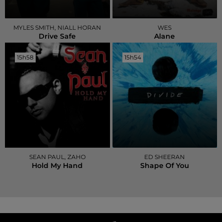
MYLES SMITH, NIALL HORAN
WES
Drive Safe
Alane
15h58
15h58
15h54
15h54
SEAN PAUL, ZAHO
ED SHEERAN
Hold My Hand
Shape Of You