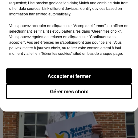
requested; Use precise geolocation data; Match and combine data from
other data sources; Link different devices; Identify devices based on
information transmitted automatically.
Loir-et-Cher : un pyromane interpellé grâce
au sang-froid des...
Vous pouvez accepter en cliquant sur "Accepter et fermer", ou affiner en
sélectionnant les finalités et/ou partenaires dans "Gérer mes choix".
Samedi 25 juillet, plus d'une dizaine de feux de
Vous pouvez également refuser en cliquant sur "Continuer sans
champs et de sous-bois ont été déclenchés dans le
accepter". Vos préférences ne s'appliqueront que pour ce site. Vous
secteur de Fontaine-les-Côteaux, Montoire et Lunay.
pouvez mettre à jour vos choix, ou retirer votre consentement à tout
moment via le lien "Gérer les cookies" situé en bas de chaque page.
Grâce...
LE GRAND FORMAT
Voir plus
Accepter et fermer
Gérer mes choix