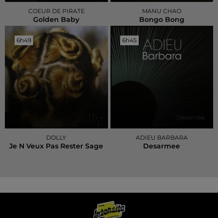
COEUR DE PIRATE
MANU CHAO
Golden Baby
Bongo Bong
6h49
6h49
6h45
6h45
DOLLY
ADIEU BARBARA
Je N Veux Pas Rester Sage
Desarmee