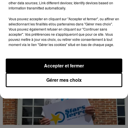
other data sources; Link different devices; Identify devices based on
information transmitted automatically.
Bison Futé : un samedi rouge sur les routes
Vous pouvez accepter en cliquant sur "Accepter et fermer", ou affiner en
C'est l'un des week-ends les plus chargés de l'été,
sélectionnant les finalités et/ou partenaires dans "Gérer mes choix".
avec des départs aussi importants que les retours.
Vous pouvez également refuser en cliquant sur "Continuer sans
accepter". Vos préférences ne s'appliqueront que pour ce site. Vous
pouvez mettre à jour vos choix, ou retirer votre consentement à tout
LE GRAND FORMAT
Voir plus
moment via le lien "Gérer les cookies" situé en bas de chaque page.
Accepter et fermer
Gérer mes choix