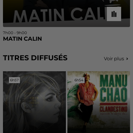
7h00 - 9h00
MATIN CALIN
TITRES DIFFUSÉS
Voir plus
6h57
6h57
6h54
6h54