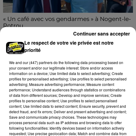
« Un café avec vos gendarmes » à Nogent-le-
Rotrou
Les gendarmes de la brigade iront à la rencontre de
Continuer sans accepter
la population ce samedi 8 août sur le marché de
Le respect de votre vie privée est notre
Nogent-le-Rotrou de 9h00 à 12h00.
priorité
A LA UNE
Voir plus
We and
our (447) partners
do the following data processing based on
your consent and/or our legitimate interest: Store and/or access
information on a device; Use limited data to select advertising; Create
profiles for personalised advertising; Use profiles to select personalised
advertising; Measure advertising performance; Measure content
performance; Understand audiences through statistics or combinations
of data from different sources; Develop and improve services; Create
profiles to personalise content; Use profiles to select personalised
content; Use limited data to select content; Ensure security, prevent and
detect fraud, and fix errors; Deliver and present advertising and content;
Save and communicate privacy choices. These technologies may
process personal data such as IP address and browsing data to offer
following functionalities: Identify devices based on information actively
requested; Use precise geolocation data; Match and combine data from