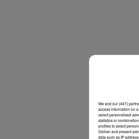
We and
our (447) partn
access information on a 
select personalised ad
statistics or combinatio
profiles to select person
Deliver and present adv
data such as IP address 