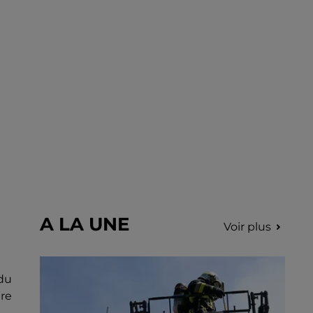
incription.
A LA UNE
Voir plus
 du
re