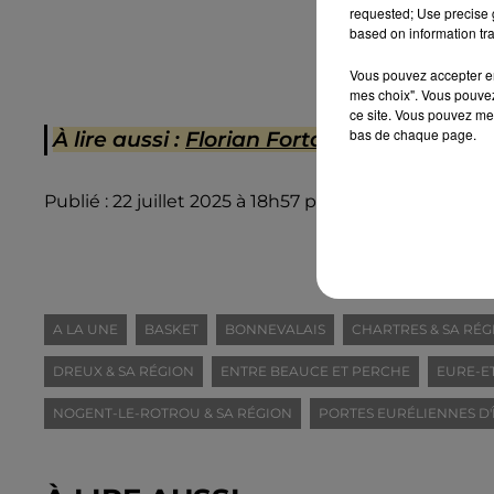
requested; Use precise g
based on information tra
Vous pouvez accepter en 
mes choix". Vous pouvez
ce site. Vous pouvez met
bas de chaque page.
À lire aussi :
Florian Fortas quitte la C'C
Publié : 22 juillet 2025 à 18h57 par Rédaction Intens
A LA UNE
BASKET
BONNEVALAIS
CHARTRES & SA RÉG
DREUX & SA RÉGION
ENTRE BEAUCE ET PERCHE
EURE-ET
NOGENT-LE-ROTROU & SA RÉGION
PORTES EURÉLIENNES D'