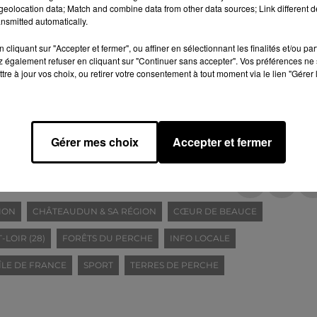
eolocation data; Match and combine data from other data sources; Link different de
nsmitted automatically.
cliquant sur "Accepter et fermer", ou affiner en sélectionnant les finalités et/ou pa
 également refuser en cliquant sur "Continuer sans accepter". Vos préférences ne 
tre à jour vos choix, ou retirer votre consentement à tout moment via le lien "Gérer 
MBM
ité
Gérer mes choix
Accepter et fermer
ION
CHÂTEAUDUN & SA RÉGION
CŒUR DE BEAUCE
-LOIR (28)
FORÊTS DU PERCHE
INFO LOCALE
ÎLE DE FRANCE
SPORT
TERRES DE PERCHE