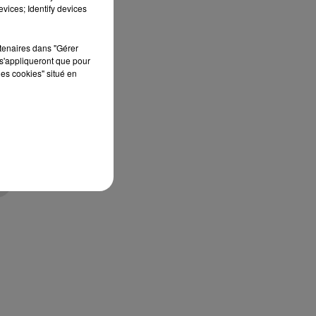
édition de Stars'Terre, organisée du 18 au 20
vices; Identify devices
septembre 2026 au Château de Courtalain,
Philippe Palmieri, président...
rtenaires dans "Gérer
s'appliqueront que pour
les cookies" situé en