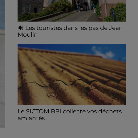
🔊 Les touristes dans les pas de Jean
Moulin
Le « tourisme de mémoire » s'invite dans
les sorties estivales de Chartres Tourisme.
Le SICTOM BBI collecte vos déchets
amiantés
La collecte se fait sous conditions et pour
un nombre limité de personnes, sur