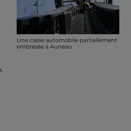
Une casse automobile partiellement
embrasée à Auneau
« chômage technique pour neuf personnes
» après le sinistre, qui a également fait un
blessé.
,