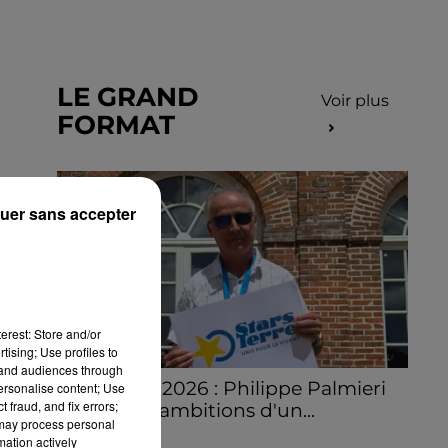
LE GRAND
Voir plus
FORMAT
uer sans accepter
erest: Store and/or
tising; Use profiles to
tand audiences through
Stars'Terre 2026 : Philippe Palmieri
personalise content; Use
 fraud, and fix errors;
dévoile les ambitions d'un...
 may process personal
À quelques semaines de la première
mation actively