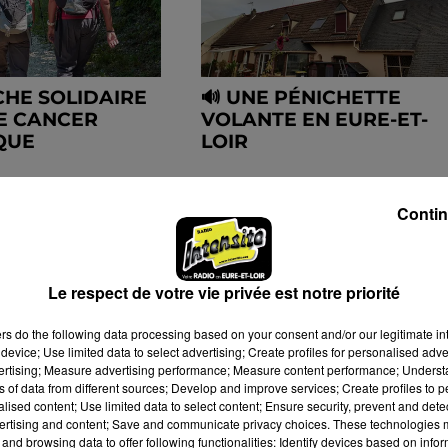
HE SOLIDAIRE
🔊 UNE PÉNICHETTE
E CANCER
VOLANTE EN EURE-ET-
QUE
LOIR
Contin
Le respect de votre vie privée est notre priorité
ers
do the following data processing based on your consent and/or our legitimate int
device; Use limited data to select advertising; Create profiles for personalised adver
vertising; Measure advertising performance; Measure content performance; Unders
ns of data from different sources; Develop and improve services; Create profiles to 
alised content; Use limited data to select content; Ensure security, prevent and detect
ertising and content; Save and communicate privacy choices. These technologies
and browsing data to offer following functionalities: Identify devices based on infor