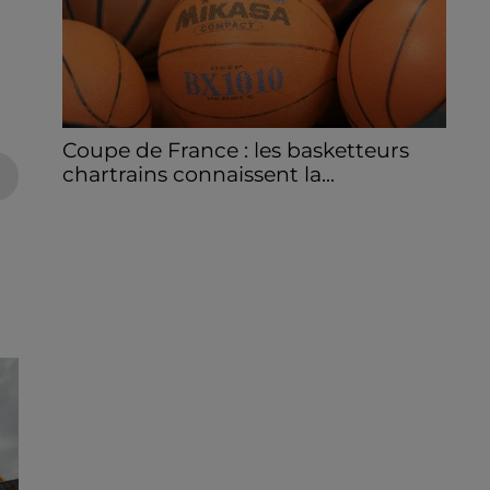
Coupe de France : les basketteurs
chartrains connaissent la...
Le C'CMBM affrontera un autre club de la
région Centre à l'occasion des 32es de finale
de la Coupe de France.