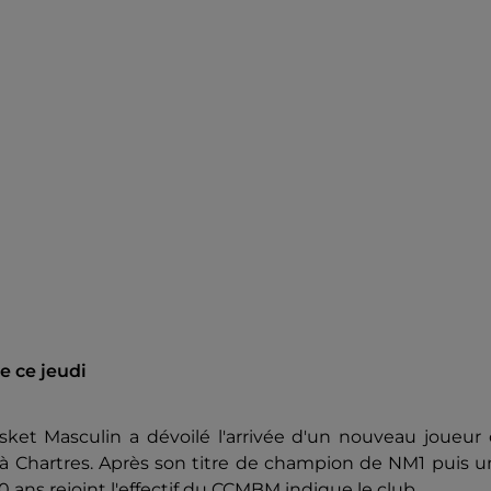
e ce jeudi
sket Masculin a dévoilé l'arrivée d'un nouveau joueur
our à Chartres. Après son titre de champion de NM1 puis 
ans rejoint l'effectif du CCMBM indique le club.