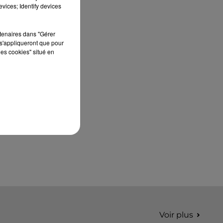
édition de Stars'Terre, organisée du 18 au 20
vices; Identify devices
septembre 2026 au Château de Courtalain,
Philippe Palmieri, président...
rtenaires dans "Gérer
s'appliqueront que pour
les cookies" situé en
Voir plus