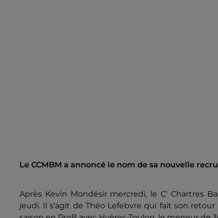
Le CCMBM a annoncé le nom de sa nouvelle recru
Après Kevin Mondésir mercredi, le C' Chartres Ba
jeudi. Il s'agit de Théo Lefebvre qui fait son ret
saison en ProB avec Hyères-Toulon, le meneur de 30 