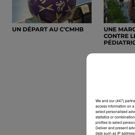
UN DÉPART AU C'CMHB
UNE MARC
CONTRE L
PÉDIATRI
We and
our (447) partn
access information on a 
select personalised ad
statistics or combinatio
profiles to select person
Deliver and present adv
data such as IP address 