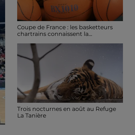
Coupe de France : les basketteurs
chartrains connaissent la...
Le C'CMBM affrontera un autre club de la
région Centre à l'occasion des 32es de finale
de la Coupe de France.
Trois nocturnes en août au Refuge
La Tanière
Les visiteurs peuvent en profiter jusqu'à
22h00 les samedi 8, 15 et 29 août.