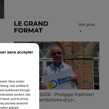
LE GRAND
Voir plus
FORMAT
uer sans accepter
erest: Store and/or
tising; Use profiles to
tand audiences through
Stars'Terre 2026 : Philippe Palmieri
personalise content; Use
 fraud, and fix errors;
dévoile les ambitions d'un...
 may process personal
À quelques semaines de la première
mation actively