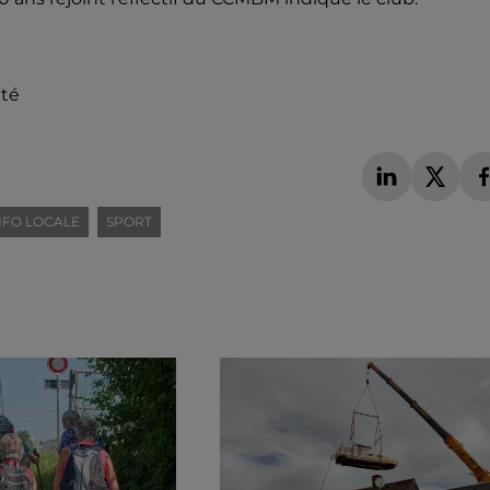
ité
NFO LOCALE
SPORT