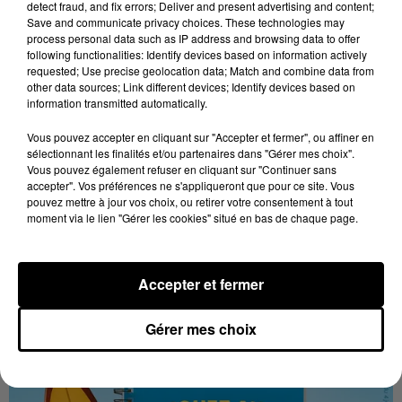
detect fraud, and fix errors; Deliver and present advertising and content;
Save and communicate privacy choices. These technologies may
process personal data such as IP address and browsing data to offer
following functionalities: Identify devices based on information actively
requested; Use precise geolocation data; Match and combine data from
other data sources; Link different devices; Identify devices based on
information transmitted automatically.
Vous pouvez accepter en cliquant sur "Accepter et fermer", ou affiner en
sélectionnant les finalités et/ou partenaires dans "Gérer mes choix".
Stars'Terre 2026 : Philippe Palmieri dévoile
Vous pouvez également refuser en cliquant sur "Continuer sans
les ambitions d'un...
accepter". Vos préférences ne s'appliqueront que pour ce site. Vous
pouvez mettre à jour vos choix, ou retirer votre consentement à tout
À quelques semaines de la première édition de
moment via le lien "Gérer les cookies" situé en bas de chaque page.
Stars'Terre, organisée du 18 au 20 septembre 2026 au
Château de Courtalain, Philippe Palmieri, président...
LES JEUX
Accepter et fermer
Voir plus
Gérer mes choix