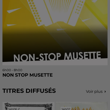
6h00 - 8h00
NON STOP MUSETTE
TITRES DIFFUSÉS
Voir plus
14h06
14h06
14h02
14h02