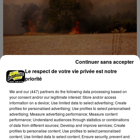
Continuer sans accepter
Loir-et-Cher : un pyromane interpellé grâce
au sang-froid des...
Le respect de votre vie privée est notre
Samedi 25 juillet, plus d'une dizaine de feux de
priorité
champs et de sous-bois ont été déclenchés dans le
secteur de Fontaine-les-Côteaux, Montoire et Lunay.
We and
our (447) partners
do the following data processing based on
your consent and/or our legitimate interest: Store and/or access
Grâce...
LE GRAND FORMAT
Voir plus
information on a device; Use limited data to select advertising; Create
profiles for personalised advertising; Use profiles to select personalised
advertising; Measure advertising performance; Measure content
performance; Understand audiences through statistics or combinations
of data from different sources; Develop and improve services; Create
profiles to personalise content; Use profiles to select personalised
content; Use limited data to select content; Ensure security, prevent and