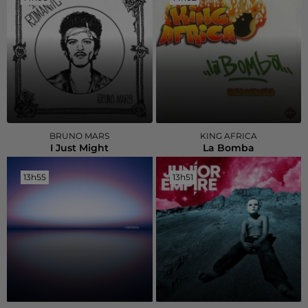
BRUNO MARS
KING AFRICA
I Just Might
La Bomba
13h55
13h55
13h51
13h51