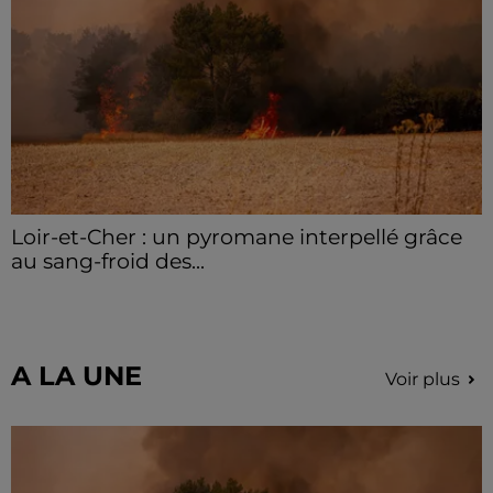
hausse des incivilités, la mairie de Gommerville
hausse...
Loir-et-Cher : un pyromane interpellé grâce
au sang-froid des...
Samedi 25 juillet, plus d'une dizaine de feux de
champs et de sous-bois ont été déclenchés dans le
secteur de Fontaine-les-Côteaux, Montoire et Lunay.
Grâce...
A LA UNE
Voir plus