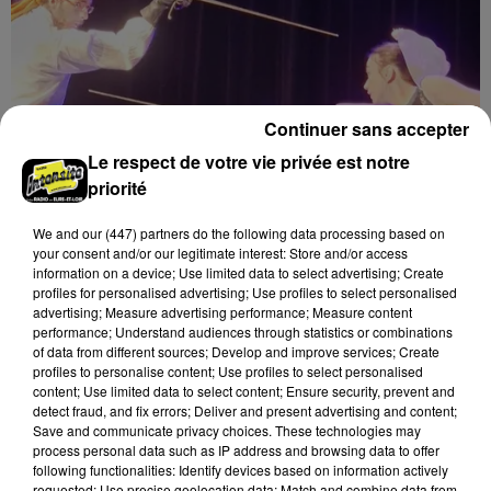
Continuer sans accepter
Le respect de votre vie privée est notre
priorité
We and
our (447) partners
do the following data processing based on
8 août 2026
your consent and/or our legitimate interest: Store and/or access
LUISANT - SPECTACLE : COMBAT
information on a device; Use limited data to select advertising; Create
profiles for personalised advertising; Use profiles to select personalised
CHORÉGRAPHIÉ
advertising; Measure advertising performance; Measure content
Vendredi 28 mai 2027 à 20h30 à la salle André Malraux
performance; Understand audiences through statistics or combinations
de Luisant : Combat chorégraphié. Spectacle-
of data from different sources; Develop and improve services; Create
profiles to personalise content; Use profiles to select personalised
conférence. Par la Compagnie Armata.
content; Use limited data to select content; Ensure security, prevent and
detect fraud, and fix errors; Deliver and present advertising and content;
Save and communicate privacy choices. These technologies may
process personal data such as IP address and browsing data to offer
following functionalities: Identify devices based on information actively
requested; Use precise geolocation data; Match and combine data from