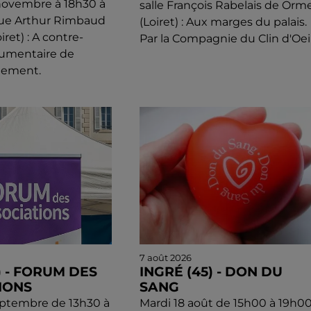
novembre à 18h30 à
salle François Rabelais de Orm
que Arthur Rimbaud
(Loiret) : Aux marges du palais.
ret) : A contre-
Par la Compagnie du Clin d'Oeil
cumentaire de
llement.
7 août 2026
) - FORUM DES
INGRÉ (45) - DON DU
IONS
SANG
eptembre de 13h30 à
Mardi 18 août de 15h00 à 19h00