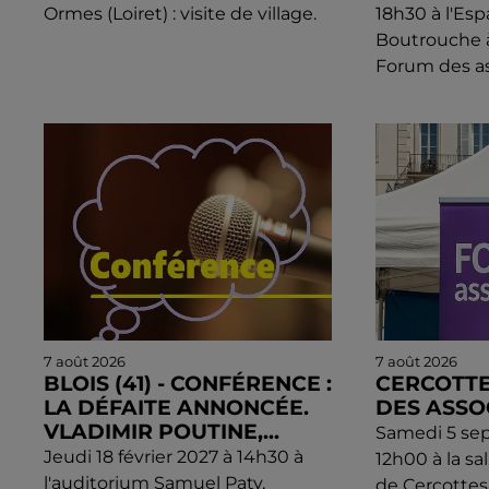
Ormes (Loiret) : visite de village.
18h30 à l'Esp
Boutrouche à 
Forum des as
7 août 2026
7 août 2026
BLOIS (41) - CONFÉRENCE :
CERCOTTE
LA DÉFAITE ANNONCÉE.
DES ASSO
VLADIMIR POUTINE,...
Samedi 5 se
Jeudi 18 février 2027 à 14h30 à
12h00 à la sa
l'auditorium Samuel Paty,
de Cercottes 