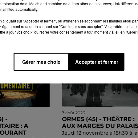
eolocation data; Match and combine data from other data sources; Link different de
nsmitted automatically.
cliquant sur "Accepter et fermer", ou affiner en sélectionnant les finalités et/ou pa
 également refuser en cliquant sur "Continuer sans accepter". Vos préférences ne 
GENDA
tre à jour vos choix, ou retirer votre consentement à tout moment via le lien "Gérer 
Gérer mes choix
Accepter et fermer
7 août 2026
) -
ORMES (45) - THÉÂTRE :
AIRE : A
AUX MARGES DU PALAI
COURANT
Jeudi 12 novembre à 18h30 à la