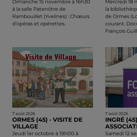
Dimanche 15 novembre à 16h30
Mercredi 18 
à la salle Patenôtre de
la bibliothè
Rambouillet (Yvelines) : Chœurs
de Ormes (Loi
d’opéras et opérettes.
courant. Do
François Gui
7 août 2026
7 août 2026
ORMES (45) - VISITE DE
INGRÉ (45
VILLAGE
ASSOCIAT
Jeudi 1er octobre à 19h00 à
Samedi 12 s