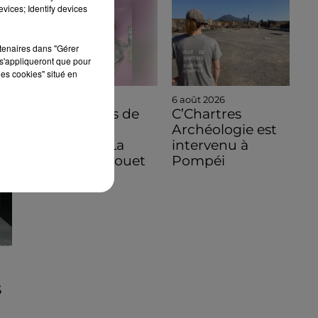
vices; Identify devices
rtenaires dans "Gérer
s'appliqueront que pour
les cookies" situé en
6 août 2026
6 août 2026
C'est à vous de
C’Chartres
jouer pour
Archéologie est
découvrir La
intervenu à
Bazoche-Gouet
Pompéi
S