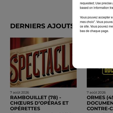
requested; Use precise g
based on information tra
Vous pouvez accepter en 
mes choix". Vous pouvez
DERNIERS AJOUTS DANS L'A
ce site. Vous pouvez met
bas de chaque page.
7 août 2026
7 août 2026
RAMBOUILLET (78) -
ORMES (45
CHŒURS D’OPÉRAS ET
DOCUMENT
OPÉRETTES
CONTRE-