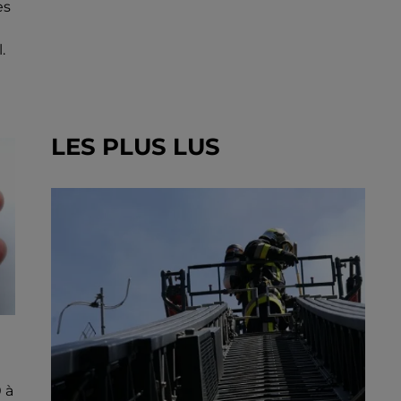
es
.
LES PLUS LUS
 à