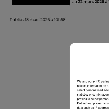
au
22 mars 2026 à
Publié : 18 mars 2026 à 10h58
We and
our (447) partn
access information on a 
select personalised ad
statistics or combinatio
profiles to select person
Deliver and present adv
data such as IP address 