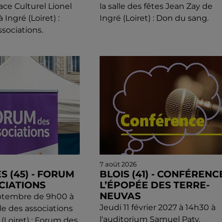
ace Culturel Lionel
la salle des fêtes Jean Zay de
Ingré (Loiret) :
Ingré (Loiret) : Don du sang.
sociations.
7 août 2026
S (45) - FORUM
BLOIS (41) - CONFÉRENCE
CIATIONS
L’ÉPOPÉE DES TERRE-
NEUVAS
ptembre de 9h00 à
Jeudi 11 février 2027 à 14h30 à
lle des associations
l'auditorium Samuel Paty,
(Loiret) : Forum des