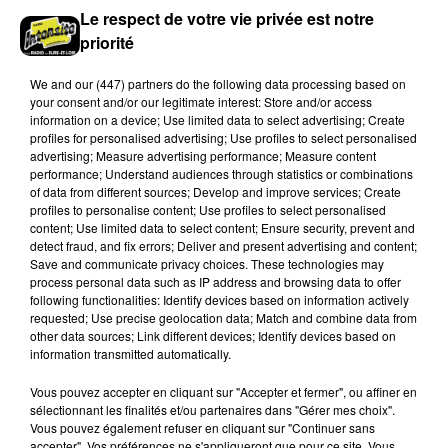
Le 21 octobre 2026 de 15h30 à 19h00
Le respect de votre vie privée est notre
TERMINIERS - DON DU SANG
priorité
Mercredi 21 octobre de 15h30 à 19h00 à la salle des
fêtes Pierre Terrier de Terminiers : Don du sang.
We and
our (447) partners
do the following data processing based on
DERNIERES INFOS
Voir plus
your consent and/or our legitimate interest: Store and/or access
information on a device; Use limited data to select advertising; Create
profiles for personalised advertising; Use profiles to select personalised
advertising; Measure advertising performance; Measure content
performance; Understand audiences through statistics or combinations
of data from different sources; Develop and improve services; Create
profiles to personalise content; Use profiles to select personalised
content; Use limited data to select content; Ensure security, prevent and
detect fraud, and fix errors; Deliver and present advertising and content;
Save and communicate privacy choices. These technologies may
process personal data such as IP address and browsing data to offer
following functionalities: Identify devices based on information actively
requested; Use precise geolocation data; Match and combine data from
other data sources; Link different devices; Identify devices based on
information transmitted automatically.
Vous pouvez accepter en cliquant sur "Accepter et fermer", ou affiner en
sélectionnant les finalités et/ou partenaires dans "Gérer mes choix".
Vous pouvez également refuser en cliquant sur "Continuer sans
accepter". Vos préférences ne s'appliqueront que pour ce site. Vous