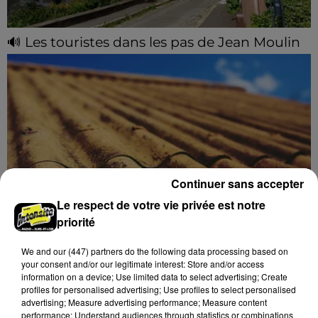
🔊 Les touristes dans les pas de Jean Moulin
Le « tourisme de mémoire » s'invite dans les sorties
estivales de Chartres Tourisme.
Continuer sans accepter
Le respect de votre vie privée est notre
priorité
Le SICTOM BBI collecte vos déchets
We and
our (447) partners
do the following data processing based on
amiantés
your consent and/or our legitimate interest: Store and/or access
La collecte se fait sous conditions et pour un nombre
information on a device; Use limited data to select advertising; Create
limité de personnes, sur incription.
profiles for personalised advertising; Use profiles to select personalised
advertising; Measure advertising performance; Measure content
performance; Understand audiences through statistics or combinations