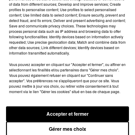
A LA UNE
of data from different sources; Develop and improve services; Create
Voir plus
profiles to personalise content; Use profiles to select personalised
content; Use limited data to select content; Ensure security, prevent and
detect fraud, and fix errors; Deliver and present advertising and content;
Save and communicate privacy choices. These technologies may
process personal data such as IP address and browsing data to offer
following functionalities: Identify devices based on information actively
requested; Use precise geolocation data; Match and combine data from
other data sources; Link different devices; Identify devices based on
information transmitted automatically.
Vous pouvez accepter en cliquant sur "Accepter et fermer", ou affiner en
sélectionnant les finalités et/ou partenaires dans "Gérer mes choix".
Vous pouvez également refuser en cliquant sur "Continuer sans
accepter". Vos préférences ne s'appliqueront que pour ce site. Vous
pouvez mettre à jour vos choix, ou retirer votre consentement à tout
moment via le lien "Gérer les cookies" situé en bas de chaque page.
Une casse automobile partiellement
embrasée à Auneau
« chômage technique pour neuf personnes » après le
Accepter et fermer
sinistre, qui a également fait un blessé.
Gérer mes choix