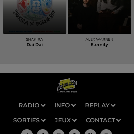
SHAKIRA
ALEX WARREN
Dai Dai
Eternity
RADIO
INFO
REPLAY
SORTIES
JEUX
CONTACT