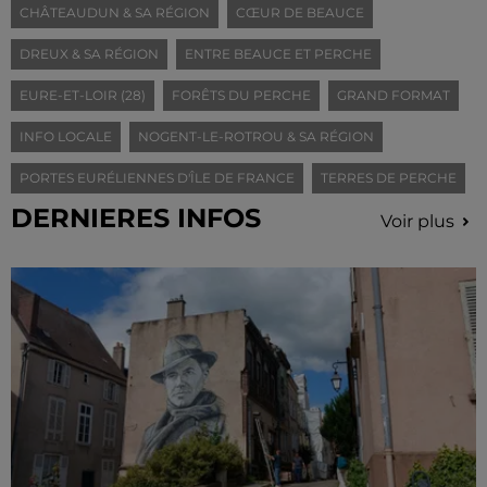
CHÂTEAUDUN & SA RÉGION
CŒUR DE BEAUCE
DREUX & SA RÉGION
ENTRE BEAUCE ET PERCHE
EURE-ET-LOIR (28)
FORÊTS DU PERCHE
GRAND FORMAT
INFO LOCALE
NOGENT-LE-ROTROU & SA RÉGION
PORTES EURÉLIENNES D'ÎLE DE FRANCE
TERRES DE PERCHE
DERNIERES INFOS
Voir plus