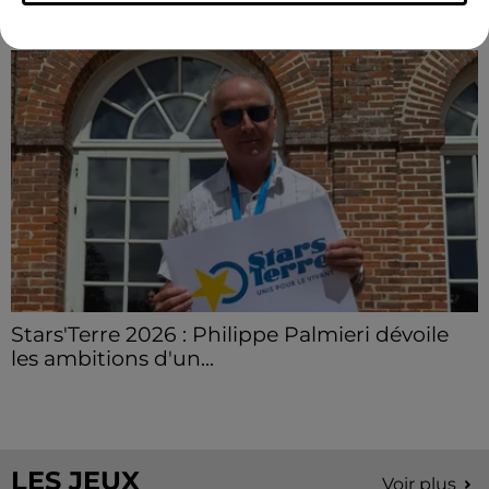
LE GRAND FORMAT
Voir plus
Stars'Terre 2026 : Philippe Palmieri dévoile
les ambitions d'un...
À quelques semaines de la première édition de
Stars'Terre, organisée du 18 au 20 septembre 2026 au
Château de Courtalain, Philippe Palmieri, président...
LES JEUX
Voir plus