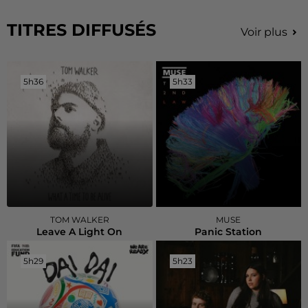
TITRES DIFFUSÉS
Voir plus
5h36
5h36
5h33
5h33
TOM WALKER
MUSE
Leave A Light On
Panic Station
5h29
5h29
5h23
5h23