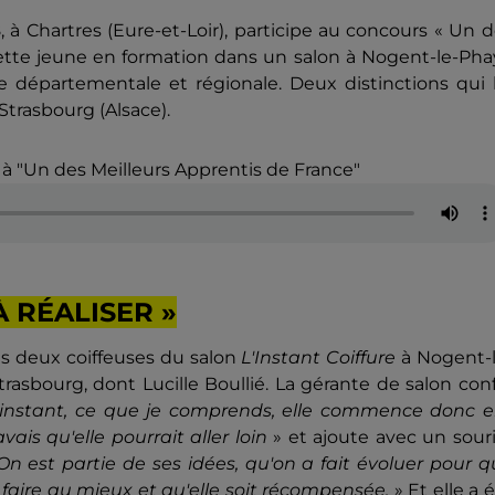
à Chartres (Eure-et-Loir), participe au concours « Un 
cette jeune en formation dans un salon à Nogent-le-Ph
e départementale et régionale. Deux distinctions qui 
 Strasbourg (Alsace).
 à "Un des Meilleurs Apprentis de France"
 RÉALISER »
les deux coiffeuses du salon
L'Instant Coiffure
à Nogent-l
asbourg, dont Lucille Boullié. La gérante de salon con
 l'instant, ce que je comprends, elle commence donc e
ais qu'elle pourrait aller loin
» et ajoute avec un sour
 On est partie de ses idées, qu'on a fait évoluer pour 
t faire au mieux et qu'elle soit récompensée.
» Et elle a 