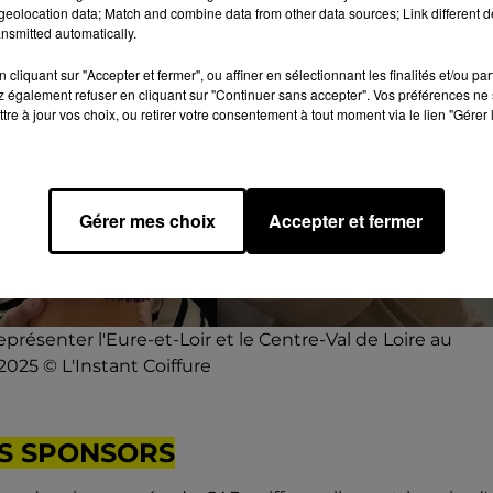
eolocation data; Match and combine data from other data sources; Link different de
nsmitted automatically.
cliquant sur "Accepter et fermer", ou affiner en sélectionnant les finalités et/ou pa
 également refuser en cliquant sur "Continuer sans accepter". Vos préférences ne 
tre à jour vos choix, ou retirer votre consentement à tout moment via le lien "Gérer 
Gérer mes choix
Accepter et fermer
eprésenter l'Eure-et-Loir et le Centre-Val de Loire au
025 © L'Instant Coiffure
ES SPONSORS