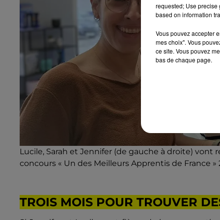
requested; Use precise g
based on information tra
Vous pouvez accepter en 
mes choix". Vous pouvez
ce site. Vous pouvez met
bas de chaque page.
Lucile, Sarah et Jennifer (de gauche à droite) vont r
concours « Un des Meilleurs Apprentis de France » 2
TROIS MOIS POUR TROUVER D