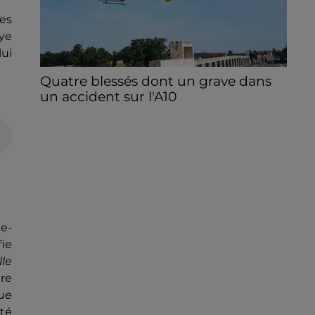
des
aye
lui
Quatre blessés dont un grave dans
un accident sur l'A10
Le choc a eu lieu dans la matinée, vendredi
7 août à hauteur de Sainville en direction
d'Orléans.
e-
fie
lle
ire
que
été