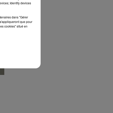
septembre 2026 au Château de Courtalain,
vices; Identify devices
Philippe Palmieri, président...
rtenaires dans "Gérer
s'appliqueront que pour
les cookies" situé en