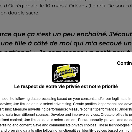
 d'Or régionale, le 10 mars à Orléans (Loiret). De son cô
 on double sacre.
arce que ça s'est un peu enchaîné. J'écou
t une fille à côté de moi qui m'a secoué un
n national.
» Je commence un petit peu à
Contin
Le respect de votre vie privée est notre priorité
ers
do the following data processing based on your consent and/or our legitimate int
device; Use limited data to select advertising; Create profiles for personalised adver
vertising; Measure advertising performance; Measure content performance; Unders
ns of data from different sources; Develop and improve services; Create profiles to 
alised content; Use limited data to select content; Ensure security, prevent and detect
ertising and content; Save and communicate privacy choices. These technologies
and browsing data to offer following functionalities: Identify devices based on infor