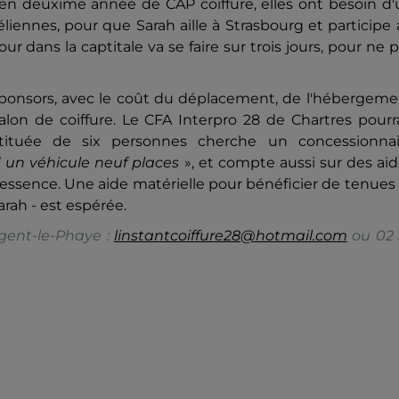
e en deuxime année de CAP coiffure, elles ont besoin d
iennes, pour que Sarah aille à Strasbourg et participe
r dans la captitale va se faire sur trois jours, pour ne 
 sponsors, avec le coût du déplacement, de l'hébergem
alon de coiffure. Le CFA Interpro 28 de Chartres pourr
stituée de six personnes cherche un concessionnai
d un véhicule neuf places
», et compte aussi sur des ai
d'essence. Une aide matérielle pour bénéficier de tenues
rah - est espérée.
gent-le-Phaye :
linstantcoiffure28@hotmail.com
ou 02 