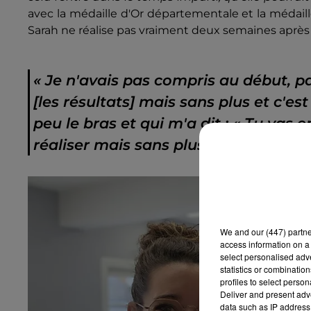
avec la médaille d'Or départementale et la médaille
Sarah ne réalise pas vraiment deux semaines après
«
Je n'avais pas compris au début, p
[les résultats] mais sans plus et c'es
peu le bras et qui m'a dit : «
Tu vas e
réaliser mais sans plus.
»
We and
our (447) partn
access information on a 
select personalised ad
statistics or combinatio
profiles to select person
Deliver and present adv
data such as IP address 