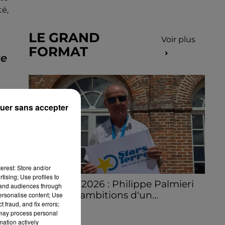
té,
LE GRAND
Voir plus
FORMAT
te
uer sans accepter
erest: Store and/or
tising; Use profiles to
Stars'Terre 2026 : Philippe Palmieri
tand audiences through
dévoile les ambitions d'un...
personalise content; Use
 fraud, and fix errors;
À quelques semaines de la première
 may process personal
édition de Stars'Terre, organisée du 18 au 20
mation actively