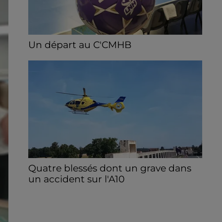
Un départ au C'CMHB
Le club chartrain a officialisé, vendredi 7
août, le départ de Guilherme Borges.
Quatre blessés dont un grave dans
un accident sur l'A10
Le choc a eu lieu dans la matinée, vendredi
7 août à hauteur de Sainville en direction
d'Orléans.