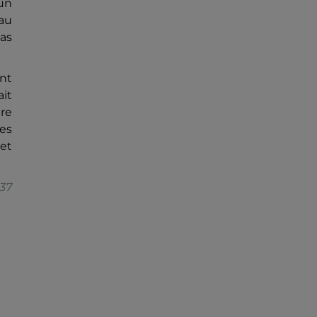
'un
 au
pas
ent
ait
re
des
 et
37