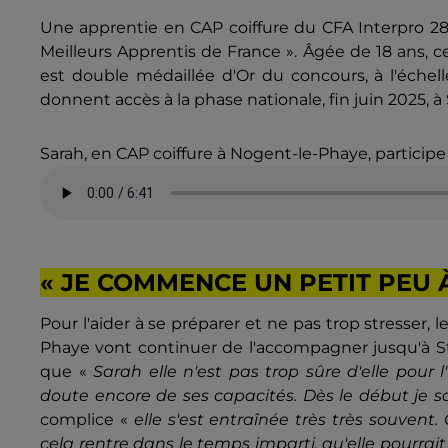
Une apprentie en CAP coiffure du CFA Interpro 28, 
Meilleurs Apprentis de France ». Âgée de 18 ans, 
est double médaillée d'Or du concours, à l'échell
donnent accès à la phase nationale, fin juin 2025, à
Sarah, en CAP coiffure à Nogent-le-Phaye, participe
« JE COMMENCE UN PETIT PEU À
Pour l'aider à se préparer et ne pas trop stresser, 
Phaye vont continuer de l'accompagner jusqu'à Str
que «
Sarah elle n'est pas trop sûre d'elle pour
doute encore de ses capacités. Dès le début je sav
complice «
elle s'est entraînée très très souvent.
cela rentre dans le temps imparti, qu'elle pourrai