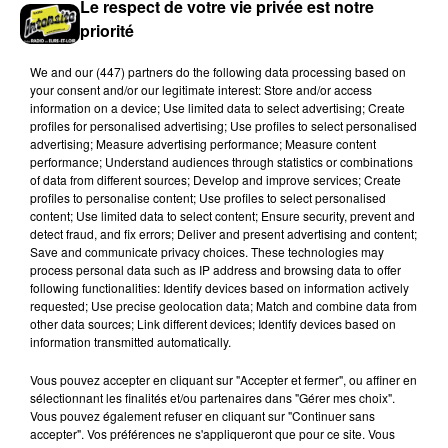
Le respect de votre vie privée est notre
Les riverains de la Bourdinière Saint Loup ont pu
priorité
observer un drôle d'oiseau, jeudi 06 août, en milieu
de matinée. Une pénichette non pas sur l'eau mais
We and
our (447) partners
do the following data processing based on
dans...
your consent and/or our legitimate interest: Store and/or access
information on a device; Use limited data to select advertising; Create
profiles for personalised advertising; Use profiles to select personalised
advertising; Measure advertising performance; Measure content
performance; Understand audiences through statistics or combinations
of data from different sources; Develop and improve services; Create
profiles to personalise content; Use profiles to select personalised
content; Use limited data to select content; Ensure security, prevent and
detect fraud, and fix errors; Deliver and present advertising and content;
Save and communicate privacy choices. These technologies may
Un chalet en bois victime des flammes
process personal data such as IP address and browsing data to offer
Le feu s'est déclaré dans la nuit de jeudi à vendredi à
following functionalities: Identify devices based on information actively
requested; Use precise geolocation data; Match and combine data from
Beaumont-les-Autels.
other data sources; Link different devices; Identify devices based on
information transmitted automatically.
A LA UNE
Voir plus
Vous pouvez accepter en cliquant sur "Accepter et fermer", ou affiner en
sélectionnant les finalités et/ou partenaires dans "Gérer mes choix".
Vous pouvez également refuser en cliquant sur "Continuer sans
accepter". Vos préférences ne s'appliqueront que pour ce site. Vous