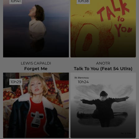
10h41
10h41
10h38
10h38
LEWIS CAPALDI
ANOTR
Forget Me
Talk To You (feat 54 Utlra)
10h29
10h29
10h24
10h24