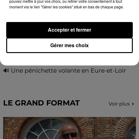
pouvez mettre à jour vos choix, ou retirer votre consentement à tout
moment via le lien "Gérer les cookies" situé en bas de chaque page.
Accepter et fermer
Gérer mes choix
🔊 Une pénichette volante en Eure-et-Loir
Les riverains de la Bourdinière Saint Loup ont pu
observer un drôle d'oiseau, jeudi 06 août, en milieu
de matinée. Une pénichette non pas sur l'eau mais
dans...
LE GRAND FORMAT
Voir plus