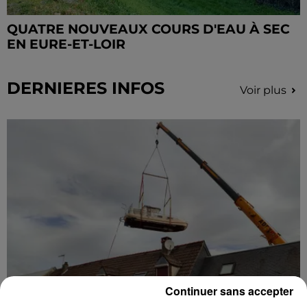
QUATRE NOUVEAUX COURS D'EAU À SEC
EN EURE-ET-LOIR
DERNIERES INFOS
Voir plus
Continuer sans accepter
🔊 Une pénichette volante en Eure-et-Loir