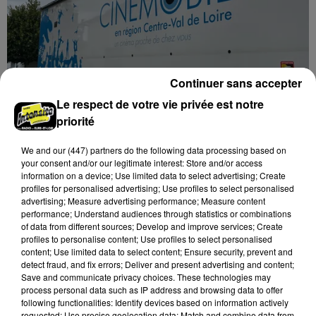
Continuer sans accepter
Le respect de votre vie privée est notre
priorité
We and
our (447) partners
do the following data processing based on
17h07
your consent and/or our legitimate interest: Store and/or access
ORGÈRES-EN-BEAUCE - CINÉMOBILE
information on a device; Use limited data to select advertising; Create
Mercredi 7 octobre à Orgères-en-Beauce :
profiles for personalised advertising; Use profiles to select personalised
Cinémobile. 16h00 : Toy Story 5 18h00 : Compostelle.
advertising; Measure advertising performance; Measure content
performance; Understand audiences through statistics or combinations
20h30 : Les Gendarmes.
of data from different sources; Develop and improve services; Create
profiles to personalise content; Use profiles to select personalised
content; Use limited data to select content; Ensure security, prevent and
detect fraud, and fix errors; Deliver and present advertising and content;
Save and communicate privacy choices. These technologies may
process personal data such as IP address and browsing data to offer
following functionalities: Identify devices based on information actively
requested; Use precise geolocation data; Match and combine data from