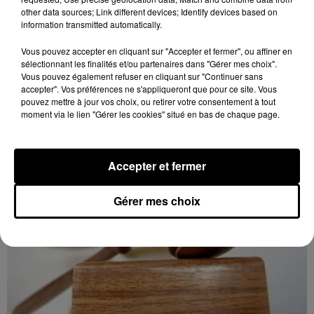
other data sources; Link different devices; Identify devices based on
information transmitted automatically.
8 août 2026
LE COUDRAY - VENTE AUX ENCHÈRES :
Vous pouvez accepter en cliquant sur "Accepter et fermer", ou affiner en
TSF, TÉLÉPHONES
sélectionnant les finalités et/ou partenaires dans "Gérer mes choix".
Mardi 15 décembre à 10h00 à l'espace des ventes du
Vous pouvez également refuser en cliquant sur "Continuer sans
accepter". Vos préférences ne s'appliqueront que pour ce site. Vous
Coudray : vente aux enchères. TSF. Téléphones.
pouvez mettre à jour vos choix, ou retirer votre consentement à tout
moment via le lien "Gérer les cookies" situé en bas de chaque page.
Accepter et fermer
Gérer mes choix