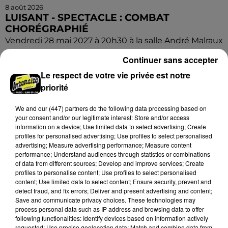
8 août 2026
LUISANT - SPECTACLE : COMBAT
CHORÉGRAPHIÉ
Vendredi 28 mai 2027 à 20h30 à la salle André Malraux
de Luisant : Combat chorégraphié. Spectacle-
Continuer sans accepter
conférence. Par la Compagnie Armata.
Le respect de votre vie privée est notre
priorité
We and
our (447) partners
do the following data processing based on
your consent and/or our legitimate interest: Store and/or access
information on a device; Use limited data to select advertising; Create
profiles for personalised advertising; Use profiles to select personalised
advertising; Measure advertising performance; Measure content
performance; Understand audiences through statistics or combinations
of data from different sources; Develop and improve services; Create
profiles to personalise content; Use profiles to select personalised
content; Use limited data to select content; Ensure security, prevent and
detect fraud, and fix errors; Deliver and present advertising and content;
Save and communicate privacy choices. These technologies may
process personal data such as IP address and browsing data to offer
following functionalities: Identify devices based on information actively
requested; Use precise geolocation data; Match and combine data from