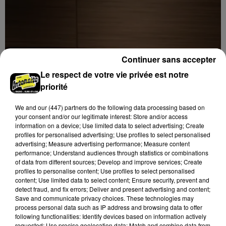
Continuer sans accepter
Le respect de votre vie privée est notre
priorité
We and
our (447) partners
do the following data processing based on
your consent and/or our legitimate interest: Store and/or access
information on a device; Use limited data to select advertising; Create
profiles for personalised advertising; Use profiles to select personalised
advertising; Measure advertising performance; Measure content
performance; Understand audiences through statistics or combinations
11h12
of data from different sources; Develop and improve services; Create
LUISANT - INITIATION AU JEU D’ÉCHECS
profiles to personalise content; Use profiles to select personalised
content; Use limited data to select content; Ensure security, prevent and
Mercredi 9 septembre de 14h00 à 17h00 à la
detect fraud, and fix errors; Deliver and present advertising and content;
médiathèque La Pléaide de Luisant : Initiation au jeu
Save and communicate privacy choices. These technologies may
d'échecs. Gratuit. Sans inscription.
process personal data such as IP address and browsing data to offer
following functionalities: Identify devices based on information actively
requested; Use precise geolocation data; Match and combine data from