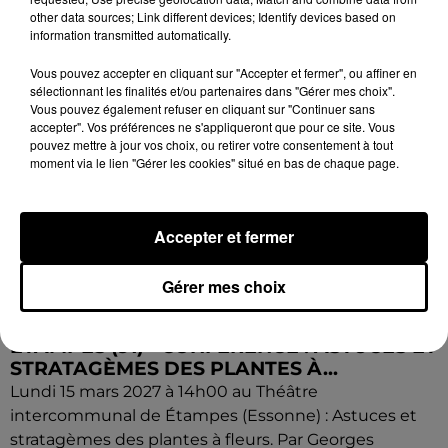
other data sources; Link different devices; Identify devices based on
information transmitted automatically.
Vous pouvez accepter en cliquant sur "Accepter et fermer", ou affiner en
sélectionnant les finalités et/ou partenaires dans "Gérer mes choix".
Vous pouvez également refuser en cliquant sur "Continuer sans
accepter". Vos préférences ne s'appliqueront que pour ce site. Vous
pouvez mettre à jour vos choix, ou retirer votre consentement à tout
moment via le lien "Gérer les cookies" situé en bas de chaque page.
Accepter et fermer
Gérer mes choix
11h06
ÉTAMPES (91) - CONFÉRENCE : ASTUCES ET
STRATAGÈMES DES PLANTES À...
Lundi 15 mars 2027 à 14h00 au Théâtre
intercommunal de Étampes (Essonne) : Astuces et
stratagèmes des plantes à fleurs. Par Georges